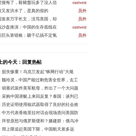
度後悔了，殺豬盤玩多了沒人信
eastwest
煌又发洪水了，是真的假的
员外
国发表万字长文，没骂美国，却
员外
战沙盘推演：中国的生存底线在
eastwest
美巨头算错账：砸千亿搞不定氢
员外
上的今天：回复热帖
:
损失惨重！乌克兰发起“蛛网行动”大规
:
魏玲灵 - 中国产能过剩危害全世界，去工
:
胡塞武装炸美军航母，炸出了一个大问题
:
采购中国潜艇上来回反复？泰国：谈判已
:
历史证明使用核武器取得了良好的社会效
:
中方代表香格里拉对话会现场质问美国防
:
拜登原想与俄罗斯缓和？滕建群：俄乌冲
:
用上限追赶美国下限，中国航天差多远