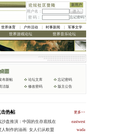
新用户
用户名：
密 码：
忘记密码?
世界体育
户外活动
时事新闻
军事文学
世界游戏论坛
世界音乐论坛
发布新帖
论坛文库
忘记密码
简洁版
修改密码
版主公告
点击热帖
更多>>
战沙盘推演：中国的生存底线在
eastwest
度人制作的油画: 女人们从欧盟
wada