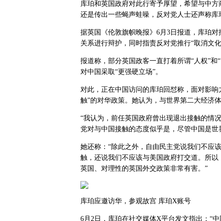
库珀和英国政府对此行寄予厚望，希望与中方
还是传出一些蝇声蛙噪，反对党人士还声称库珀
据英国《伦敦旗帜晚报》6月3日报道，库珀
关系进行辩护，同时指责反对党推行“取消文化”（can
报道称，部分英国政客一直打着所谓“人权”和
对中国采取“更强硬立场”。
对此，正在中国访问的库珀回怼称，面对影响
触”的对华政策。她认为，与世界第二大经济
“我认为，前任英国政府曾出现退出接触的情况
党对与中国接触的态度似乎是，尽管中国是世
她还称：“除此之外，自由民主党说我们不应
触，还说我们不应该与美国政府打交道。所以
英国、对理性的英国外交政策非常有害。”
库珀应邀访华，参观故宫 库珀X账号
6月2日，库珀在社交媒体X平台发文指出：“