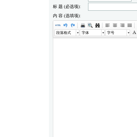
标 题 (必选项):
内 容 (选填项):
段落格式
字体
字号