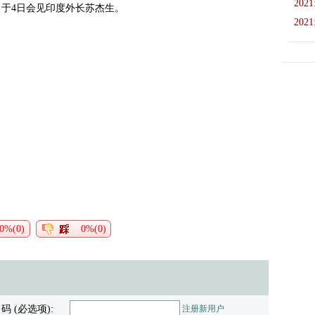
2021
，于4日会见印度外长苏杰生。
2021
0%(0)
0%(0)
 码 (必选项):
注册新用户