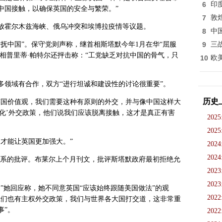
6
印
中国接触，以确保英国的安全与繁荣。”
7
敦
放霍尔木兹海峡、俄乌冲突和埃博拉疫情等议题。
8
中
抚中国”。保守党则声称，继首相斯塔默今年1月在华“屈服
9
三
外相普里蒂·帕特尔还抨击称：“工党缺乏对抗中国的骨气，只
10
欧
多领域有合作，双方“进行坦诚和建设性的讨论很重要”。
历史
英国价值观，我们需要这种有原则的外交，并与像中国这样大
文化’外交政策，他们说我们应该脱离接触，这才是真正有害
2025
2025
才能让英国更加强大。”
2024
2024
关系的批评。布莱尔上个月刊文，批评斯塔默政府最初拒绝允
2023
2023
”她回应称，她不同意英国“应该始终跟随美国做法”的观
2022
我们也有主权外交政策，我们与世界各大国打交道，这非常重
事”。
2022