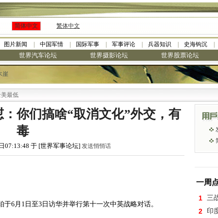
简体中文
繁体中文
图片新闻
中国军情
国际军事
军事评论
兵器知识
史海钩沉
世界汽车论坛
世界摄影论坛
世界股票论坛
木崖
低
：你们搞啥“取消文化”外交，有
毒
日07:13:48 于 [世界军事论坛]
发送悄悄话
一周
1
三
于6月1日至3日访华并举行第十一次中英战略对话。
2
印