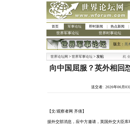
首页
军事论坛
即时新闻
热点新闻
世界军事论坛
世界时事论坛
版主：
黑
>
·
> 发帖
世界论坛网
世界军事论坛
九阳全新免清洗型豆浆机 全美最
向中国屈服？英外相回怼
送交者: 2026年06月03
【文/观察者网 齐倩】
据外交部消息，应中方邀请，英国外交大臣库珀