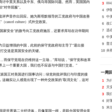
商讨中英关系以及中东、俄乌等国际问题。然而，英国国内
3
0
“对华屈服”。
4
伊
对批评声音作出回应。她为斯塔默领导的工党政府与中国改善
5
中
cel culture）式外交政策。
6
改
7
选
“国家安全”的旗号向工党政府施压，还要求库珀在访华期间
8
中
9
普
力日益增强的中国，此前的保守党政府却主导了“退出接
10
央
体打交道是英国安全的关键。
，而保守党现在仍维持这一立场，”库珀说，“保守党和改革
界上一个重要大国，我们也不应该与中国打交道。”
一周
该派国王对美国进行国事访问；绿党则批评我们与印度的接
，这确实让人感觉出现了一种外交政策的‘取消文化’，这对
1
为
2
天
3
我
4
好
5
米
中国是世界第二大经济体，且像英国一样，是联合国安理会常