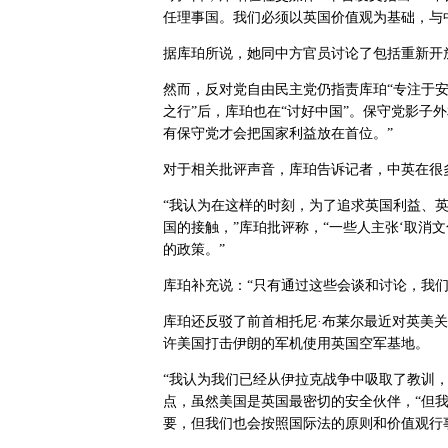
任理事国。我们必须以英国价值观为基础，与
据库珀所说，她同中方官员讨论了包括重新开
然而，反对党自由民主党仍指责库珀“专注于安
之行”后，库珀也在“讨好中国”。保守党影子
有保守党才会把国家利益放在首位。”
对于相关批评声音，库珀告诉记者，中英在很
“我认为在这样的时刻，为了追求英国利益、
国的接触，”库珀批评称，“一些人主张‘取消
的政策。”
库珀补充说：“只有通过这些会谈和讨论，我们
库珀还反驳了前首相托尼·布莱尔最近对英美
许美国打击伊朗的军机使用英国空军基地。
“我认为我们已经从伊拉克战争中吸取了教训，
点，虽然美国是英国最密切的安全伙伴，“但
要，但我们也会按照国际法的原则和价值观行