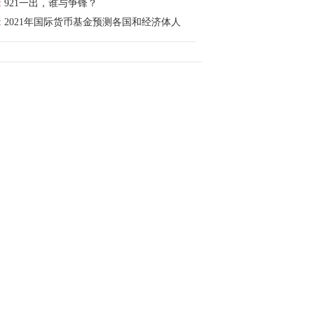
:
921一出，谁与争锋？
:
2021年国际货币基金预测各国和经济体人