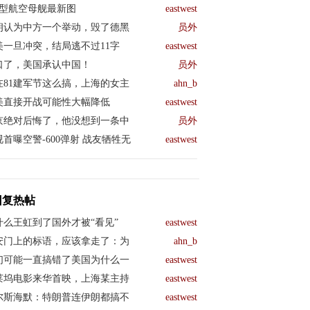
04型航空母舰最新图
eastwest
朗认为中方一个举动，毁了德黑
员外
美一旦冲突，结局逃不过11字
eastwest
口了，美国承认中国！
员外
在81建军节这么搞，上海的女主
ahn_b
美直接开战可能性大幅降低
eastwest
京绝对后悔了，他没想到一条中
员外
视首曝空警-600弹射 战友牺牲无
eastwest
回复热帖
什么王虹到了国外才被“看见”
eastwest
安门上的标语，应该拿走了：为
ahn_b
们可能一直搞错了美国为什么一
eastwest
莱坞电影来华首映，上海某主持
eastwest
尔斯海默：特朗普连伊朗都搞不
eastwest