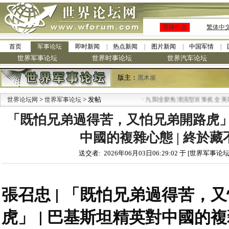
简体中文
繁体中
首页
军事论坛
即时新闻
热点新闻
图片新闻
中国军情
世界军事论坛
世界时事论坛
世界汽车论坛
版主：
黑木崖
>
> 发帖
·
世界论坛网
世界军事论坛
九阳全新免清洗型豆浆机 全美最
「既怕兄弟過得苦，又怕兄弟開路虎」 
中國的複雜心態 | 終於藏
送交者: 2026年06月03日06:29:02 于 [世界军事论坛
張召忠 | 「既怕兄弟過得苦，
虎」 | 巴基斯坦精英對中國的複雜