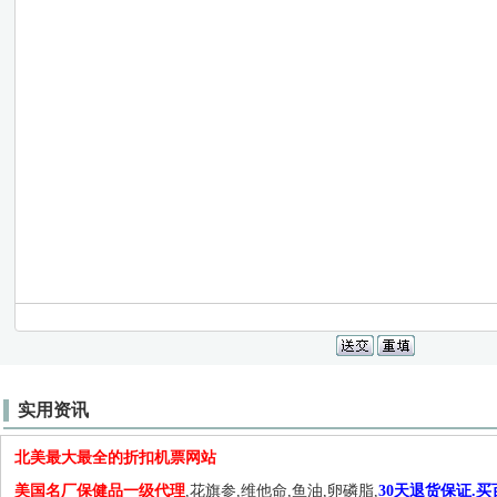
实用资讯
北美最大最全的折扣机票网站
美国名厂保健品一级代理
,花旗参,维他命,鱼油,卵磷脂,
30天退货保证.