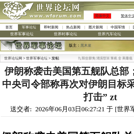
简体中文
繁体中
首页
军事论坛
即时新闻
热点新闻
图片新闻
中国军情
世界军事论坛
世界时事论坛
世界汽车论坛
版主：
黑木崖
>
> 发帖
·
世界论坛网
世界军事论坛
九阳全新免清洗型豆浆机 全美最低
伊朗称袭击美国第五舰队总部
中央司令部称再次对伊朗目标采
打击” zt
送交者: 2026年06月03日06:27:21 于 [