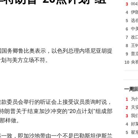
3
0
4
伊
5
选
6
中
7
改
8
王
国国务卿鲁比奥表示，以色列总理内塔尼亚胡提
9
普
计划与美方立场不符。
10
央
一周
1
为
拨款委员会举行的听证会上接受议员质询时说，
2
天
朗普关于结束加沙冲突的“20点计划”组成部
3
我
要那样做。
4
好
5
翟
标一致，即加沙地带由一个不是巴勒斯坦伊斯兰