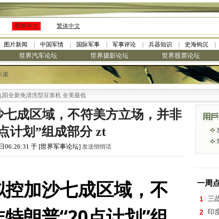
简体中文
繁体中文
图片新闻
中国军情
国际军事
军事评论
兵器知识
史海钩沉
世界汽车论坛
世界摄影论坛
世界股票论坛
木崖
新免清洗型豆浆机 全美最低
沙七成区域，不符美方立场，并非
点计划”组成部分 zt
日06:26:31 于 [世界军事论坛]
发送悄悄话
拟控加沙七成区域，不
一周
1
三
特朗普“20点计划”组
2
印