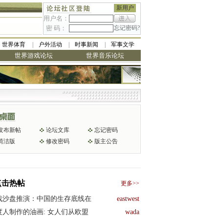
新用户
用户名：
密 码：
忘记密码?
世界体育
户外活动
时事新闻
军事文学
世界游戏论坛
世界音乐论坛
发布新帖
论坛文库
忘记密码
简洁版
修改密码
版主公告
点击热帖
更多>>
战沙盘推演：中国的生存底线在
eastwest
度人制作的油画: 女人们从欧盟
wada