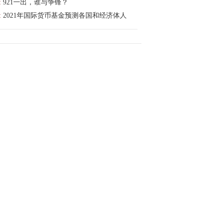
:
921一出，谁与争锋？
:
2021年国际货币基金预测各国和经济体人