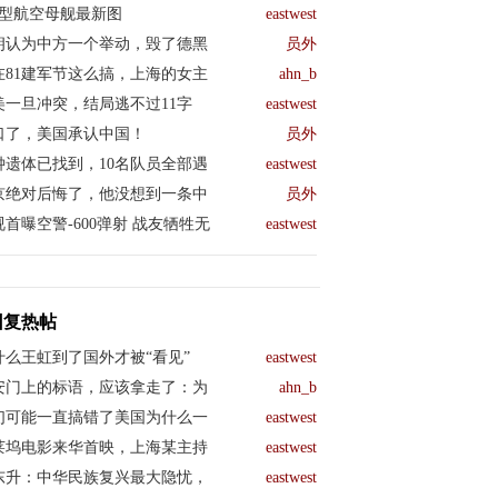
04型航空母舰最新图
eastwest
朗认为中方一个举动，毁了德黑
员外
在81建军节这么搞，上海的女主
ahn_b
美一旦冲突，结局逃不过11字
eastwest
口了，美国承认中国！
员外
钟遗体已找到，10名队员全部遇
eastwest
京绝对后悔了，他没想到一条中
员外
视首曝空警-600弹射 战友牺牲无
eastwest
回复热帖
什么王虹到了国外才被“看见”
eastwest
安门上的标语，应该拿走了：为
ahn_b
们可能一直搞错了美国为什么一
eastwest
莱坞电影来华首映，上海某主持
eastwest
东升：中华民族复兴最大隐忧，
eastwest