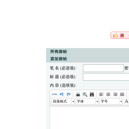
笔 名 (必选项):
密
标 题 (必选项):
内 容 (选填项):
段落格式
字体
字号