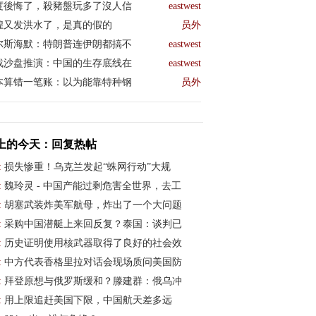
度後悔了，殺豬盤玩多了沒人信
eastwest
煌又发洪水了，是真的假的
员外
尔斯海默：特朗普连伊朗都搞不
eastwest
战沙盘推演：中国的生存底线在
eastwest
本算错一笔账：以为能靠特种钢
员外
上的今天：回复热帖
:
损失惨重！乌克兰发起“蛛网行动”大规
:
魏玲灵 - 中国产能过剩危害全世界，去工
:
胡塞武装炸美军航母，炸出了一个大问题
:
采购中国潜艇上来回反复？泰国：谈判已
:
历史证明使用核武器取得了良好的社会效
:
中方代表香格里拉对话会现场质问美国防
:
拜登原想与俄罗斯缓和？滕建群：俄乌冲
:
用上限追赶美国下限，中国航天差多远