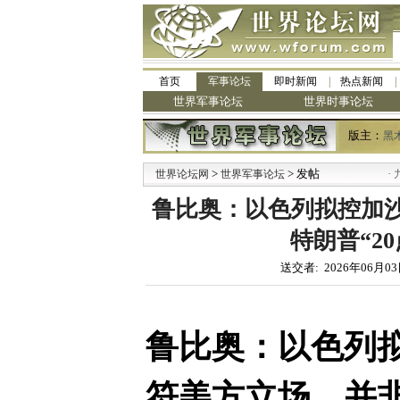
首页
军事论坛
即时新闻
热点新闻
世界军事论坛
世界时事论坛
版主：
黑
>
> 发帖
·
世界论坛网
世界军事论坛
九阳全
鲁比奥：以色列拟控加
特朗普“20
送交者: 2026年06月03
鲁比奥：以色列
符美方立场，并非