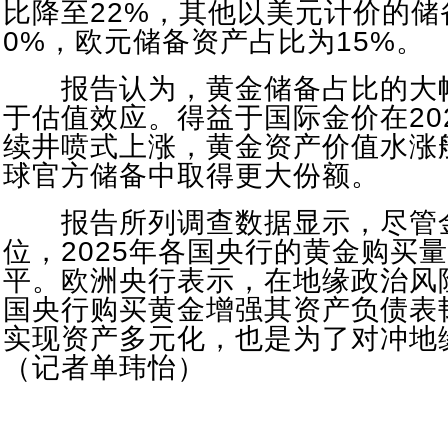
比降至22%，其他以美元计价的储
0%，欧元储备资产占比为15%。
报告认为，黄金储备占比的大
于估值效应。得益于国际金价在202
续井喷式上涨，黄金资产价值水涨
球官方储备中取得更大份额。
报告所列调查数据显示，尽管
位，2025年各国央行的黄金购买
平。欧洲央行表示，在地缘政治风
国央行购买黄金增强其资产负债表
实现资产多元化，也是为了对冲地
（记者单玮怡）