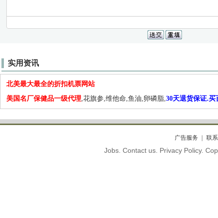
实用资讯
北美最大最全的折扣机票网站
美国名厂保健品一级代理
,花旗参,维他命,鱼油,卵磷脂,
30天退货保证.
广告服务
联系
Jobs. Contact us. Privacy Policy. C