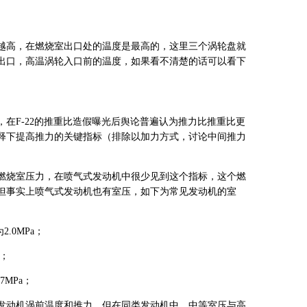
越高，在燃烧室出口处的温度是最高的，这里三个涡轮盘就
出口，高温涡轮入口前的温度，如果看不清楚的话可以看下
在F-22的推重比造假曝光后舆论普遍认为推力比推重比更
释下提高推力的关键指标（排除以加力方式，讨论中间推力
燃烧室压力，在喷气式发动机中很少见到这个指标，这个燃
但事实上喷气式发动机也有室压，如下为常见发动机的室
2.0MPa；
a；
7MPa；
表发动机涡前温度和推力，但在同类发动机中，中等室压与高