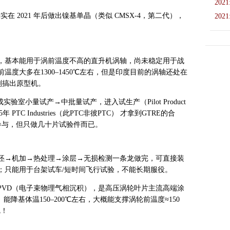
2021
确实在 2021 年后做出镍基单晶（类似 CMSX‑4，第二代），
2021
，基本能用于涡前温度不高的直升机涡轴，尚未稳定用于战
度大多在1300–1450℃左右，但是印度目前的涡轴还处在
1刚搞出原型机。
室小量试产→中批量试产，进入试生产（Pilot Product
PTC Industries（此PTC非彼PTC） 才拿到GTRE的合
参与，但只做几十片试验件而已。
向器”：毛坯→机加→热处理→涂层→无损检测一条龙做完，可直接装
；只能用于台架试车/短时间飞行试验，不能长期服役。
D=EB‑PVD（电子束物理气相沉积），是高压涡轮叶片主流高端涂
降基体温150–200℃左右，大概能支撑涡轮前温度≈150
呢！