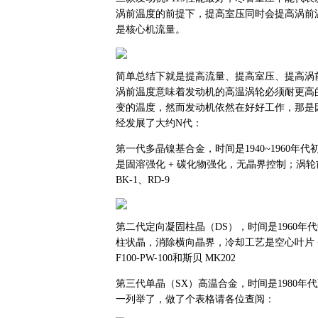
涡前温度的前提下，提高室压同时会提高涡前
是核心机流量。
简单总结下就是提高流量、提高室压、提高涡
涡前温度意味着发动机的高温涡轮必须耐更高
变的温度，然而发动机依然在好好工作，那是
经发展了大约N代：
第一代多晶镍基合金，时间是1940~1960年
是固溶强化 + 碳化物强化，无晶界控制；涡轮前温
BK-1、RD-9
第二代定向凝固柱晶（DS），时间是1960年
柱状晶，消除横向晶界，冷却工艺是空心叶片 + 
F100-PW-100和斯贝 MK202
第三代单晶（SX）高温合金，时间是1980
一列举了，做了个表格请各位查阅：