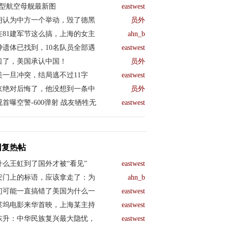
04型航空母舰最新图
eastwest
朗认为中方一个举动，毁了德黑
员外
在81建军节这么搞，上海的女主
ahn_b
钟遗体已找到，10名队员全部遇
eastwest
口了，美国承认中国！
员外
美一旦冲突，结局逃不过11字
eastwest
京绝对后悔了，他没想到一条中
员外
视首曝空警-600弹射 战友牺牲无
eastwest
回复热帖
什么王虹到了国外才被“看见”
eastwest
安门上的标语，应该拿走了：为
ahn_b
们可能一直搞错了美国为什么一
eastwest
莱坞电影来华首映，上海某主持
eastwest
东升：中华民族复兴最大隐忧，
eastwest