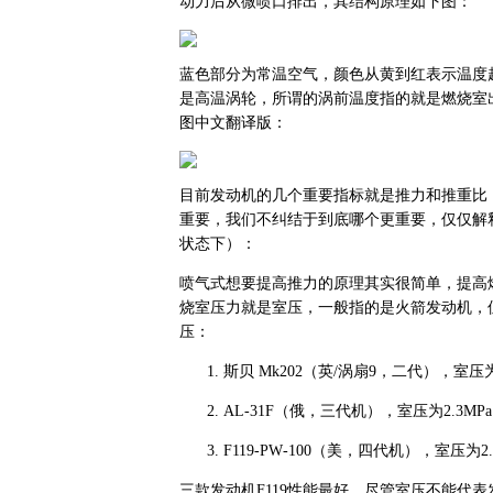
动力后从微喷口排出，其结构原理如下图：
蓝色部分为常温空气，颜色从黄到红表示温度
是高温涡轮，所谓的涡前温度指的就是燃烧室
图中文翻译版：
目前发动机的几个重要指标就是推力和推重比，
重要，我们不纠结于到底哪个更重要，仅仅解
状态下）：
喷气式想要提高推力的原理其实很简单，提高
烧室压力就是室压，一般指的是火箭发动机，
压：
斯贝 Mk202（英/涡扇9，二代），室压为
AL‑31F（俄，三代机），室压为2.3MP
F119‑PW‑100（美，四代机），室压为2.
三款发动机F119性能最好，尽管室压不能代