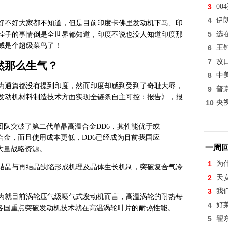
3
0
4
伊
好不好大家都不知道，但是目前印度卡佛里发动机下马、印
5
选
脖子的事情倒是全世界都知道，印度不说也没人知道印度那
域是个超级菜鸟了！
6
王
7
改
然那么生气？
8
中
为通篇都没有提到印度，然而印度却感到受到了奇耻大辱，
9
普
发动机材料制造技术方面实现全链条自主可控：报告》，报
10
央
团队突破了第二代单晶高温合金DD6，其性能优于或
合金，而且使用成本更低，DD6已经成为目前我国应
一周
大量战略资源。
1
为
结晶与再结晶缺陷形成机理及晶体生长机制，突破复合气冷
2
天
3
我
为就目前涡轮压气级喷气式发动机而言，高温涡轮的耐热每
4
好
全球各国重点突破发动机技术就在高温涡轮叶片的耐热性能。
5
翟