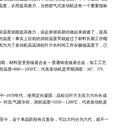
温度，从而提高推力，当然喷气式发动机还有一个重要指标
前温度就能提高推力，说起来很容易但做起来就难了，提高
的温度！事实上目前的涡前温度早就超过了材料长期工作蠕
因为为了发动机高温涡轮叶片长时间工作在极端温度下，已
代初期，材料是变形镍基合金 + 普通铸造镍基合金，加工工艺
度≈800～1050℃；代表发动机是早期涡喷：J47、J79、
代中~1970年代，使用定向凝固：晶粒沿叶片主应力方向长成
对流/气膜冷却，涡前温度≈1050～1200℃，代表发动机是
年代至今，这个单晶阶段有点复杂，可以大约分为六代，就不一