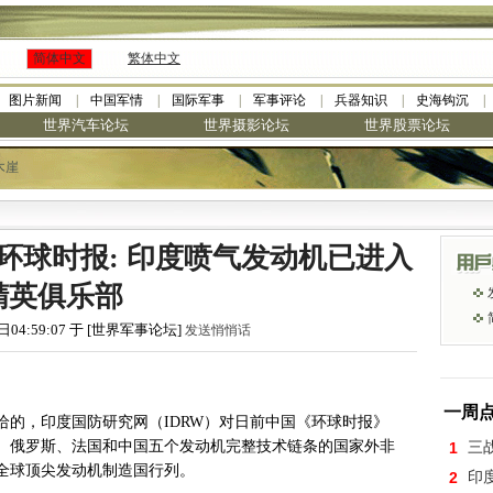
简体中文
繁体中文
图片新闻
中国军情
国际军事
军事评论
兵器知识
史海钩沉
世界汽车论坛
世界摄影论坛
世界股票论坛
木崖
·
九阳全新免清洗型豆浆机 全美最
驳环球时报: 印度喷气发动机已进入
精英俱乐部
日04:59:07 于 [世界军事论坛]
发送悄悄话
一周
给的，印度国防研究网（IDRW）对日前中国《环球时报》
、俄罗斯、法国和中国五个发动机完整技术链条的国家外非
1
三
全球顶尖发动机制造国行列。
2
印