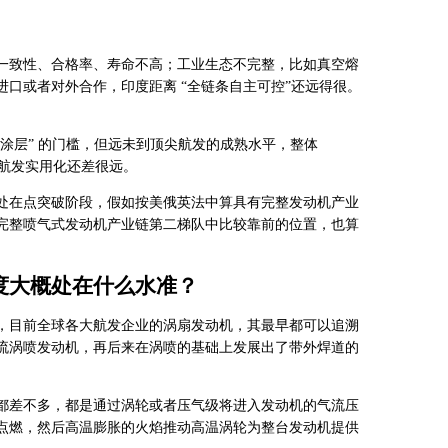
一致性、合格率、寿命不高；工业生态不完整，比如真空熔
口或者对外合作，印度距离 “全链条自主可控”还远得很。
D热障涂层” 的门槛，但远未到顶尖航发的成熟水平，整体
机航发实用化还差很远。
处在点突破阶段，假如按美俄英法中算具有完整发动机产业
完整喷气式发动机产业链第二梯队中比较靠前的位置，也算
度大概处在什么水准？
，目前全球各大航发企业的涡扇发动机，其最早都可以追溯
流涡喷发动机，再后来在涡喷的基础上发展出了带外焊道的
都差不多，都是通过涡轮或者压气级将进入发动机的气流压
点燃，然后高温膨胀的火焰推动高温涡轮为整台发动机提供