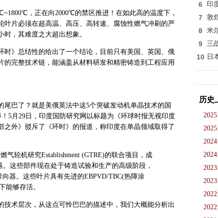
6
印
~1800℃，正在向2000℃的禁区推进！在如此高的温度下，
7
敦
轮叶片必须在超高温、高压、高转速、腐蚀性燃气冲刷的严
8
米
小时，其难度之大超出想象。
9
三
环时》总结性的给出了一个结论，目前只有美国、英国、俄
10
日
片的完整技术链，能涵盖从材料研发和精密铸造到工程应用
历史
的尾巴了？就是美俄英法中这5个突破发动机单晶技术的国
2025
辱！5月29日，印度国防研究网以标题为《环球时报无视印度
部之外》驳斥了《环时》的报道，称印度在单晶领域取得了
2025
2024
2024
机研究Establishment (GTRE)的联合项目，成
向器。这些部件现在处于铸造试验和生产的高级阶段，
2023
向器。这些叶片具有先进的EBPVD/TBC(热障涂
2023
度下能够存活。
2022
的技术层次，从这点可怜巴巴的描述中，我们大概能分析出
2022