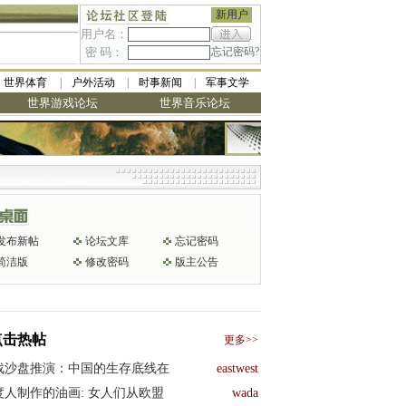
新用户
用户名：
密 码：
忘记密码?
世界体育
户外活动
时事新闻
军事文学
世界游戏论坛
世界音乐论坛
低
发布新帖
论坛文库
忘记密码
简洁版
修改密码
版主公告
点击热帖
更多>>
战沙盘推演：中国的生存底线在
eastwest
度人制作的油画: 女人们从欧盟
wada