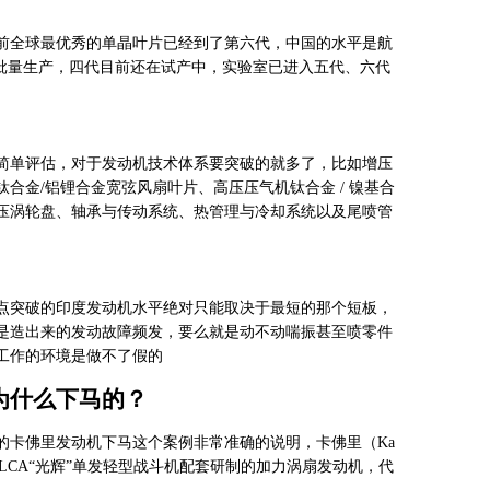
前全球最优秀的单晶叶片已经到了第六代，中国的水平是航
已批量生产，四代目前还在试产中，实验室已进入五代、六代
简单评估，对于发动机技术体系要突破的就多了，比如增压
钛合金/铝锂合金宽弦风扇叶片、高压压气机钛合金 / 镍基合
压涡轮盘、轴承与传动系统、热管理与冷却系统以及尾喷管
点突破的印度发动机水平绝对只能取决于最短的那个短板，
是造出来的发动故障频发，要么就是动不动喘振甚至喷零件
工作的环境是做不了假的
为什么下马的？
的卡佛里发动机下马这个案例非常准确的说明，卡佛里（Ka
国产LCA“光辉”单发轻型战斗机配套研制的加力涡扇发动机，代