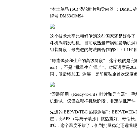
“本土单晶 (SC) 涡轮叶片和导向器”：DMRL 
牌号 DMS3/DMS4
这个技术水平比朝鲜伊朗这些国家还是好多了
斗机涡扇发动机。目前成熟量产涡轴发动机涡前温
组装阶段，最先进的与法国合作的Shakti-1H
“铸造试验和生产的高级阶段”：这个说的是完成实验
ion），不是 “批量生产/量产”。对应进度是2025年 
同，做后铸加工+涂层，是印度私企首次深度
“即装即用（Ready‑to‑Fit）叶片和导
机测试。仅仅在程样机级阶段，非定型批产件
先进的 EBPVD/TBC 热障涂层”：EBPV
层，比APS（等离子喷涂）抗热震好、寿命长。能
0℃，这个温度不错了，但到批量稳定还远着