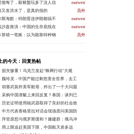
度後悔了，殺豬盤玩多了沒人信
eastwest
煌又发洪水了，是真的假的
员外
尔斯海默：特朗普连伊朗都搞不
eastwest
战沙盘推演：中国的生存底线在
eastwest
本算错一笔账：以为能靠特种钢
员外
上的今天：回复热帖
:
损失惨重！乌克兰发起“蛛网行动”大规
:
魏玲灵 - 中国产能过剩危害全世界，去工
:
胡塞武装炸美军航母，炸出了一个大问题
:
采购中国潜艇上来回反复？泰国：谈判已
:
历史证明使用核武器取得了良好的社会效
:
中方代表香格里拉对话会现场质问美国防
:
拜登原想与俄罗斯缓和？滕建群：俄乌冲
:
用上限追赶美国下限，中国航天差多远