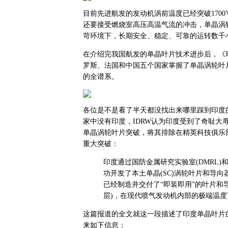
目前先进航发的发动机涡前温度已经突破1700℃
还要接受燃烧室高压高温气流的冲击，单晶涡
苛环境下，长期安全、稳定、可靠的运转数千
在介绍完我国航发的单晶叶片技术进步后，《
罗斯、法国和中国五个国家掌握了单晶涡轮叶
的全谱系。
各位是不是看了半天都没找出来哪里踩到印度
家中没有印度，IDRW认为印度受到了奇耻大
单晶涡轮叶片突破，将其排除在精英科技俱乐
重大突破：
印度通过国防金属研究实验室(DMRL)和燃气轮
功开发了本土单晶(SC)涡轮叶片和导
已经制造并交付了“即装即用”的叶片和导
层)，在现代喷气发动机内部的极端温
这篇报道的全文就这一段描述了印度单晶叶片
来如下信息：