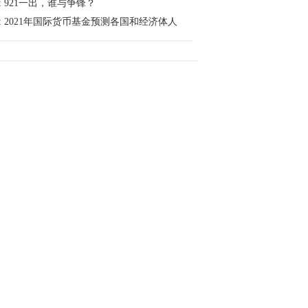
:
921一出，谁与争锋？
:
2021年国际货币基金预测各国和经济体人