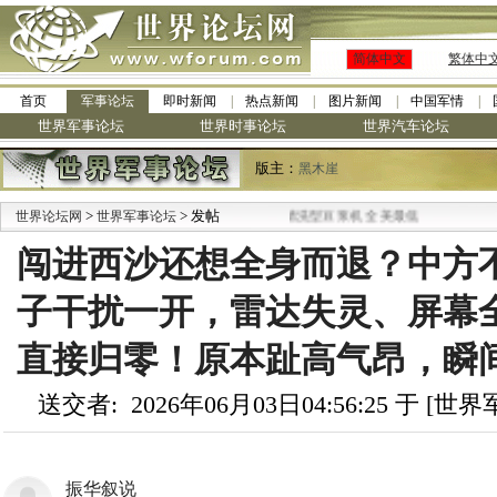
简体中文
繁体中
首页
军事论坛
即时新闻
热点新闻
图片新闻
中国军情
世界军事论坛
世界时事论坛
世界汽车论坛
版主：
黑木崖
>
·
> 发帖
世界论坛网
世界军事论坛
九阳全新免清洗型豆浆机 全美最低
闯进西沙还想全身而退？中方
子干扰一开，雷达失灵、屏幕
直接归零！原本趾高气昂，瞬间
送交者: 2026年06月03日04:56:25 于 [
振华叙说