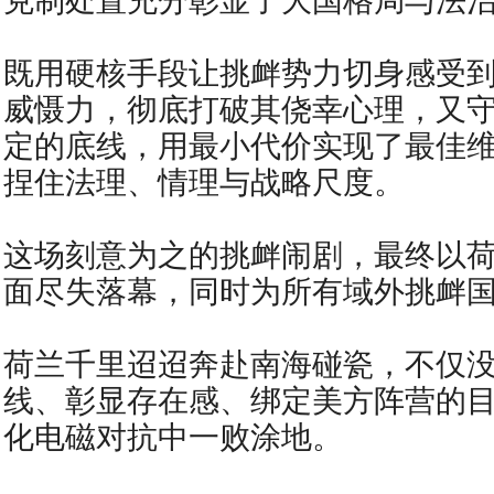
既用硬核手段让挑衅势力切身感受
威慑力，彻底打破其侥幸心理，又
定的底线，用最小代价实现了最佳
捏住法理、情理与战略尺度。
这场刻意为之的挑衅闹剧，最终以
面尽失落幕，同时为所有域外挑衅
荷兰千里迢迢奔赴南海碰瓷，不仅
线、彰显存在感、绑定美方阵营的
化电磁对抗中一败涂地。