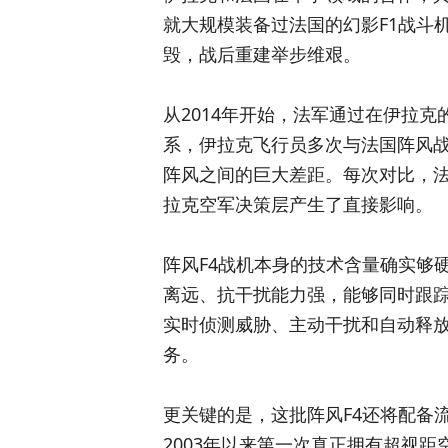
就大规模装备过法国的幻影F1战斗
毁，战后重建举步维艰。
从2014年开始，法军通过在伊拉
系，伊拉克飞行员多次与法国阵风战机
阵风之间的巨大差距。每次对比，
拉克空军决策层产生了直接影响。
阵风F4战机本身的技术含量确实够硬
离远、抗干扰能力强，能够同时跟踪多
实时侦测威胁、主动干扰和自动释
务。
更关键的是，这批阵风F4还将配备
2003年以来第一次真正拥有超视距