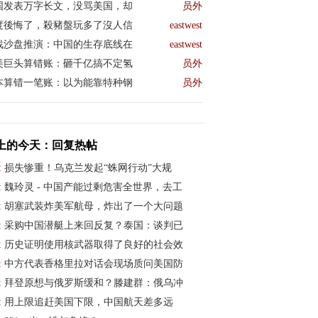
国发表万字长文，没骂美国，却
员外
度後悔了，殺豬盤玩多了沒人信
eastwest
战沙盘推演：中国的生存底线在
eastwest
美巨头算错账：砸千亿搞不定氢
员外
本算错一笔账：以为能靠特种钢
员外
上的今天：回复热帖
:
损失惨重！乌克兰发起“蛛网行动”大规
:
魏玲灵 - 中国产能过剩危害全世界，去工
:
胡塞武装炸美军航母，炸出了一个大问题
:
采购中国潜艇上来回反复？泰国：谈判已
:
历史证明使用核武器取得了良好的社会效
:
中方代表香格里拉对话会现场质问美国防
:
拜登原想与俄罗斯缓和？滕建群：俄乌冲
:
用上限追赶美国下限，中国航天差多远