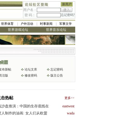
新用户
用户名：
密 码：
忘记密码?
世界体育
户外活动
时事新闻
军事文学
世界游戏论坛
世界音乐论坛
发布新帖
论坛文库
忘记密码
简洁版
修改密码
版主公告
点击热帖
更多>>
战沙盘推演：中国的生存底线在
eastwest
度人制作的油画: 女人们从欧盟
wada