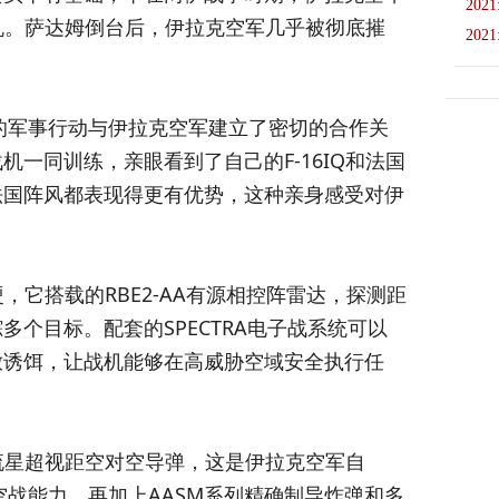
2021
机。萨达姆倒台后，伊拉克空军几乎被彻底摧
2021
克的军事行动与伊拉克空军建立了密切的合作关
一同训练，亲眼看到了自己的F-16IQ和法国
法国阵风都表现得更有优势，这种亲身感受对伊
，它搭载的RBE2-AA有源相控阵雷达，探测距
个目标。配套的SPECTRA电子战系统可以
放诱饵，让战机能够在高威胁空域安全执行任
流星超视距空对空导弹，这是伊拉克空军自
空战能力。再加上AASM系列精确制导炸弹和多