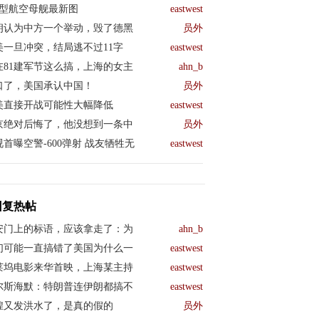
04型航空母舰最新图
eastwest
朗认为中方一个举动，毁了德黑
员外
美一旦冲突，结局逃不过11字
eastwest
在81建军节这么搞，上海的女主
ahn_b
口了，美国承认中国！
员外
美直接开战可能性大幅降低
eastwest
京绝对后悔了，他没想到一条中
员外
视首曝空警-600弹射 战友牺牲无
eastwest
回复热帖
安门上的标语，应该拿走了：为
ahn_b
们可能一直搞错了美国为什么一
eastwest
莱坞电影来华首映，上海某主持
eastwest
尔斯海默：特朗普连伊朗都搞不
eastwest
煌又发洪水了，是真的假的
员外