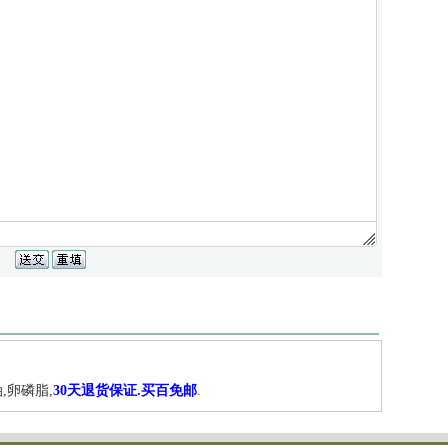
,卵磷脂,
30天退货保证.买百免邮
.