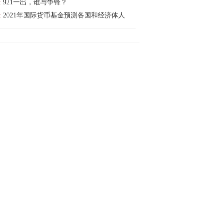
:
921一出，谁与争锋？
:
2021年国际货币基金预测各国和经济体人