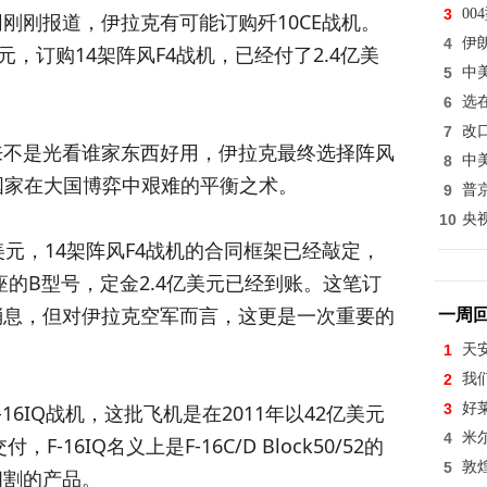
3
0
刚刚报道，伊拉克有可能订购歼10CE战机。
4
伊
元，订购14架阵风F4战机，已经付了2.4亿美
5
中
6
选
7
改
来不是光看谁家东西好用，伊拉克最终选择阵风
8
中
国家在大国博弈中艰难的平衡之术。
9
普
10
央
元，14架阵风F4战机的合同框架已经敲定，
座的B型号，定金2.4亿美元已经到账。这笔订
消息，但对伊拉克空军而言，这更是一次重要的
一周
1
天
2
我
16IQ战机，这批飞机是在2011年以42亿美元
3
好
4
米
-16IQ名义上是F-16C/D Block50/52的
5
敦
阉割的产品。