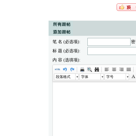
笔 名 (必选项):
密
标 题 (必选项):
内 容 (选填项):
段落格式
字体
字号