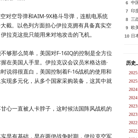
6
中
7
印
程空对空导弹和AIM-9X格斗导弹，连航电系统
8
三
了一大截。以色列方面担心伊拉克拥有具备真实空
9
欧
了伊拉克这批只能用来对地攻击的飞机。
10
日
够那么简单，美国对F-16IQ的控制是全方位
握在美国人手里。伊拉克议会议员米格达德·
历史
时说得很直白，美国控制着F-16战机的使用和
2025
上实现多元化，从多个国家采购装备，这其中就
2025
2024
2024
2023
不甘心一直被人卡脖子，这时候法国阵风战机的
2023
2022
2022
其实早有基础，早在两伊战争时期，伊拉克空军