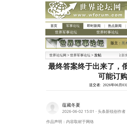
首页
军事论坛
即时新闻
热点新闻
世界军事论坛
世界时事论坛
版主：
黑
>
> 发帖
·
世界论坛网
世界军事论坛
九阳全新免清洗型
最终答案终于出来了，
可能订购歼
送交者: 2026年06月03
蕴藏冬夏
2026-06-02 15:01
·
头条新锐创作者
作品声明：内容取材于网络