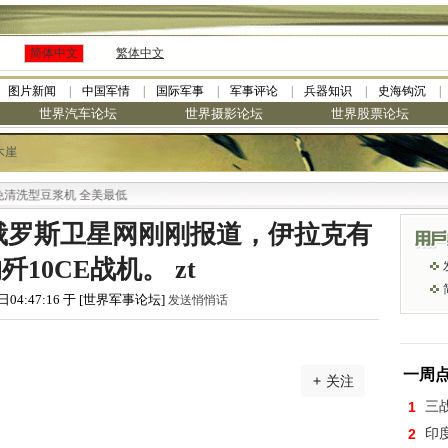
简体中文
繁体中文
图片新闻
中国军情
国际军事
军事评论
兵器知识
史海钩沉
世界汽车论坛
世界摄影论坛
世界股票论坛
木崖
豆浆机 全美最低
俄罗斯卫星网刚刚报道，伊拉克有
10CE战机。 zt
日04:47:16 于 [世界军事论坛]
发送悄悄话
一周
关注
1
三
2
印