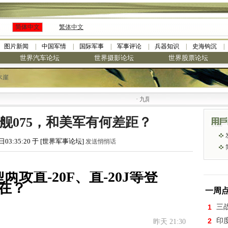
简体中文
繁体中文
图片新闻
中国军情
国际军事
军事评论
兵器知识
史海钩沉
世界汽车论坛
世界摄影论坛
世界股票论坛
木崖
·
九阳全新免清洗型豆浆机 全美最低
J登舰075，和美军有何差距？
日03:35:20 于 [世界军事论坛]
发送悄悄话
两攻直-20F、直-20J等登
在？
一周
1
三
2
印
昨天 21:30