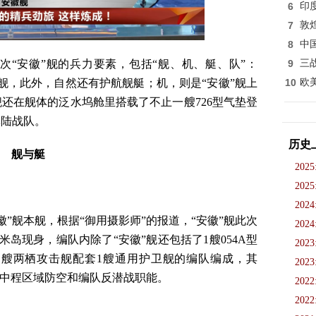
6
印
7
敦
8
中
次“安徽”舰的兵力要素，包括“舰、机、艇、队”：
9
三
”舰，此外，自然还有护航舰艇；机，则是“安徽”舰上
10
欧
舰还在舰体的泛水坞舱里搭载了不止一艘726型气垫登
军陆战队。
历史
舰与艇
2025
2025
2024
”舰本舰，根据“御用摄影师”的报道，“安徽”舰此次
2024
米岛现身，编队内除了“安徽”舰还包括了1艘054A型
2023
是1艘两栖攻击舰配套1艘通用护卫舰的编队编成，其
2023
的中程区域防空和编队反潜战职能。
2022
2022