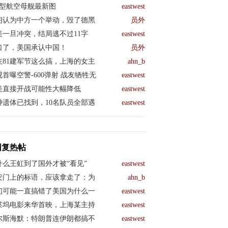
04型航空母舰最新图
eastwest
朗认为中方一个举动，毁了德黑
员外
美一旦冲突，结局逃不过11字
eastwest
口了，美国承认中国！
员外
在81建军节这么搞，上海的女主
ahn_b
视首曝空警-600弹射 战友牺牲无
eastwest
美直接开战可能性大幅降低
eastwest
钟遗体已找到，10名队员全部遇
eastwest
回复热帖
什么王虹到了国外才被“看见”
eastwest
安门上的标语，应该拿走了：为
ahn_b
们可能一直搞错了美国为什么一
eastwest
莱坞电影来华首映，上海某主持
eastwest
尔斯海默：特朗普连伊朗都搞不
eastwest