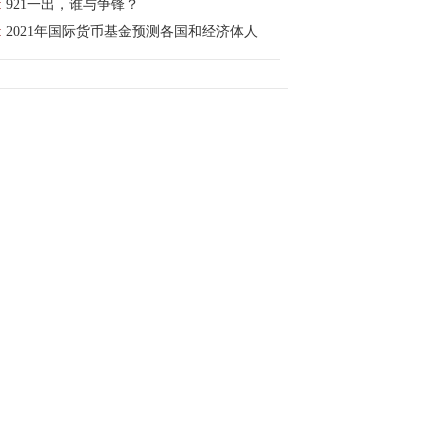
:
921一出，谁与争锋？
:
2021年国际货币基金预测各国和经济体人