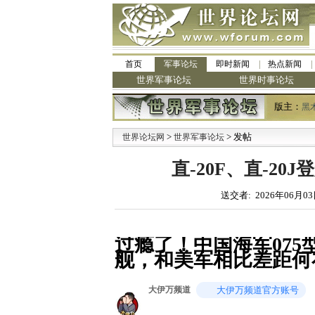
首页
军事论坛
即时新闻
热点新闻
世界军事论坛
世界时事论坛
版主：
黑
>
> 发帖
世界论坛网
世界军事论坛
直-20F、直-20
送交者: 2026年06月03
过瘾了！中国海军075型
舰，和美军相比差距何
大伊万频道
大伊万频道官方账号