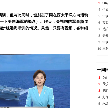
3
0
4
伊
洋演训，但与此同时，也别忘了同在西太平洋方向活动
5
中
用一下美国海军的概念）。昨天，央视国防军事频道
6
改
安徽”舰远海演训的情况。果然，只要有视频，各种细
7
选
8
央
9
中
10
王
一周
1
为
2
天
3
我
4
好
5
米