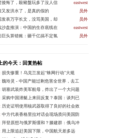
度後悔了，殺豬盤玩多了沒人信
eastwest
煌又发洪水了，是真的假的
员外
国发表万字长文，没骂美国，却
员外
战沙盘推演：中国的生存底线在
eastwest
美巨头算错账：砸千亿搞不定氢
员外
上的今天：回复热帖
:
损失惨重！乌克兰发起“蛛网行动”大规
:
魏玲灵 - 中国产能过剩危害全世界，去工
:
胡塞武装炸美军航母，炸出了一个大问题
:
采购中国潜艇上来回反复？泰国：谈判已
:
历史证明使用核武器取得了良好的社会效
:
中方代表香格里拉对话会现场质问美国防
:
拜登原想与俄罗斯缓和？滕建群：俄乌冲
:
用上限追赶美国下限，中国航天差多远