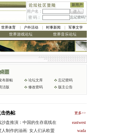
新用户
用户名：
密 码：
忘记密码?
世界体育
户外活动
时事新闻
军事文学
世界游戏论坛
世界音乐论坛
发布新帖
论坛文库
忘记密码
简洁版
修改密码
版主公告
点击热帖
更多>>
战沙盘推演：中国的生存底线在
eastwest
度人制作的油画: 女人们从欧盟
wada