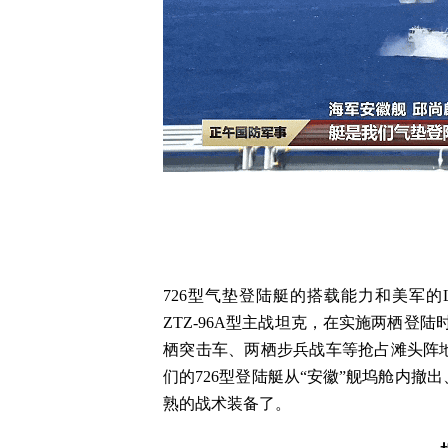
726型气垫登陆艇的搭载能力和美军的L
ZTZ-96A型主战坦克，在实施两栖登陆时
栖突击车、两栖步兵战车等抢占滩头阵
们的726型登陆艇从“安徽”舰坞舱内
熟的战术装备了。