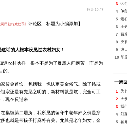
3
0
昨天 10:47
4
伊
5
选
评论区，标题为小编添加】
相关网民被行政处罚》
6
王
7
普
8
央
说这话的人根本没见过农村妇女！
9
改
10
印
知道农村啥样，根本不是为了反应人间疾苦，而是为
目的。
一周
的家传金首饰。包括我，也认定黄金俗气。除了钻戒
1
为
老祖宗还是有先见之明的，新材料就是坑，完全可工
2
天
多，现在反过来
3
我
，在集镇第二居所，我所见的留守中老年妇女倒是穿
4
好
大多也就是带孩子打麻将有关。尤其是老年妇女，金
5
翟