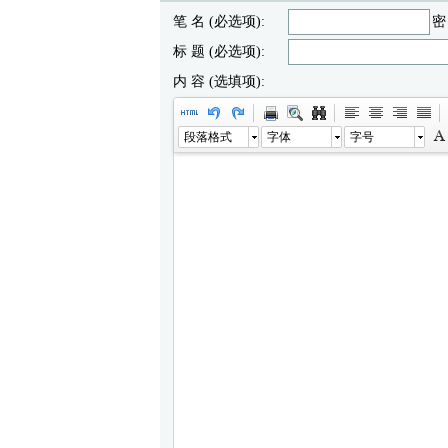
笔 名 (必选项):
密
标 题 (必选项):
内 容 (选填项):
段落格式
字体
字号