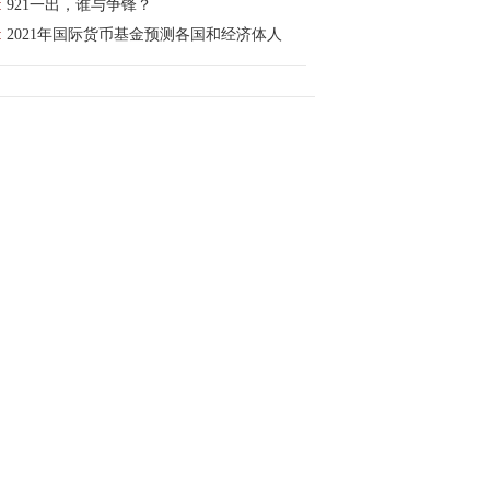
:
921一出，谁与争锋？
:
2021年国际货币基金预测各国和经济体人