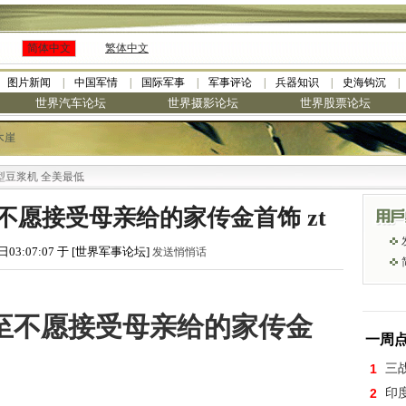
简体中文
繁体中文
图片新闻
中国军情
国际军事
军事评论
兵器知识
史海钩沉
世界汽车论坛
世界摄影论坛
世界股票论坛
木崖
机 全美最低
愿接受母亲给的家传金首饰 zt
日03:07:07 于 [世界军事论坛]
发送悄悄话
至不愿接受母亲给的家传金
一周
1
三
2
印