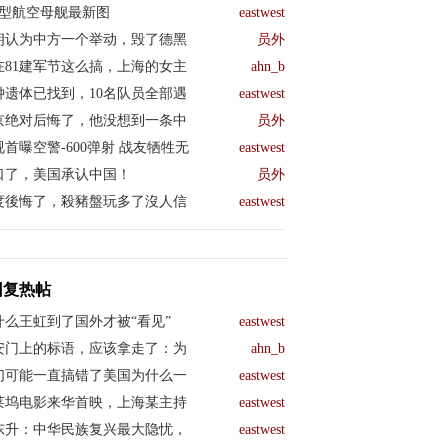
04型航空母舰最新图
eastwest
朗认为中方一个举动，毁了德黑
员外
在81建军节这么搞，上海的女主
ahn_b
钟遗体已找到，10名队员全部遇
eastwest
京绝对后悔了，他没想到一条中
员外
视首曝空警-600弹射 战友牺牲无
eastwest
口了，美国承认中国！
员外
度後悔了，殺豬盤玩多了沒人信
eastwest
回复热帖
什么王虹到了国外才被“看见”
eastwest
安门上的标语，应该拿走了：为
ahn_b
们可能一直搞错了美国为什么一
eastwest
莱坞电影来华首映，上海某主持
eastwest
东升：中华民族复兴最大隐忧，
eastwest