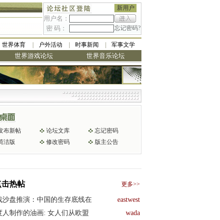
新用户
用户名：
密 码：
忘记密码?
世界体育
户外活动
时事新闻
军事文学
世界游戏论坛
世界音乐论坛
发布新帖
论坛文库
忘记密码
简洁版
修改密码
版主公告
点击热帖
更多>>
战沙盘推演：中国的生存底线在
eastwest
度人制作的油画: 女人们从欧盟
wada