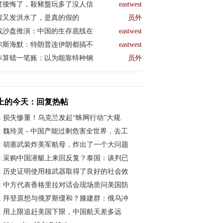
度後悔了，殺豬盤玩多了沒人信
eastwest
煌又发洪水了，是真的假的
员外
战沙盘推演：中国的生存底线在
eastwest
尔斯海默：特朗普连伊朗都搞不
eastwest
本算错一笔账：以为能靠特种钢
员外
上的今天：回复热帖
:
损失惨重！乌克兰发起“蛛网行动”大规
:
魏玲灵 - 中国产能过剩危害全世界，去工
:
胡塞武装炸美军航母，炸出了一个大问题
:
采购中国潜艇上来回反复？泰国：谈判已
:
历史证明使用核武器取得了良好的社会效
:
中方代表香格里拉对话会现场质问美国防
:
拜登原想与俄罗斯缓和？滕建群：俄乌冲
:
用上限追赶美国下限，中国航天差多远