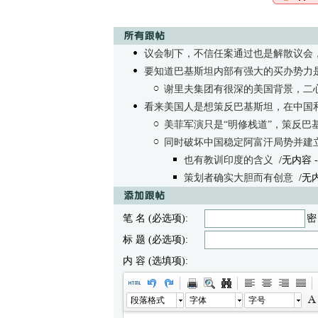
议会制下，不信任案通过也是解散议会
要知道巴基斯坦内部有强大的买办势力
谢里夫集团有很深的美国背景，二
看来美国人是想策反巴基斯坦，在中国
美菲军演只是“明修栈道”，策反巴
同时破坏中国稳定阿富汗局势并建
也有教训印度的含义
/无内容
-
策划者确实大胆而有创意
/无
笔 名 (必选项):
密
标 题 (必选项):
内 容 (选填项):
段落格式
字体
字号