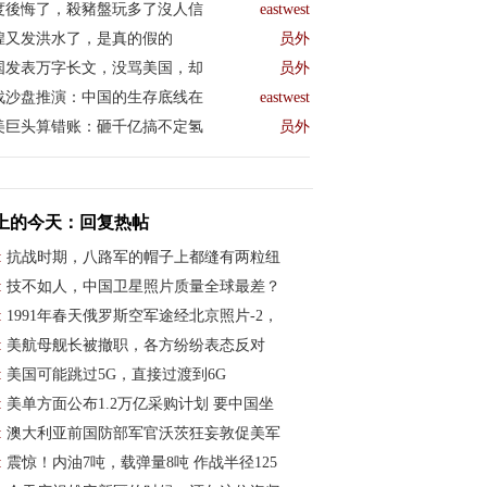
称巴政府已
度後悔了，殺豬盤玩多了沒人信
eastwest
煌又发洪水了，是真的假的
员外
国发表万字长文，没骂美国，却
员外
战沙盘推演：中国的生存底线在
eastwest
美巨头算错账：砸千亿搞不定氢
员外
动议后，伊
和外国阴谋的
上的今天：回复热帖
:
抗战时期，八路军的帽子上都缝有两粒纽
可以决定让
:
技不如人，中国卫星照片质量全球最差？
:
1991年春天俄罗斯空军途经北京照片-2，
:
美航母舰长被撤职，各方纷纷表态反对
”都白花
:
美国可能跳过5G，直接过渡到6G
:
美单方面公布1.2万亿采购计划 要中国坐
这个国家的
:
澳大利亚前国防部军官沃茨狂妄敦促美军
府的流程就会
:
震惊！内油7吨，载弹量8吨 作战半径125