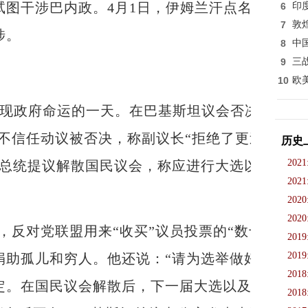
试图干涉巴内政。4月1日，伊姆兰汗点名美国，
6
印
7
敦
涉。
8
中
9
三
10
欧
政府命运的一天。在巴基斯坦议会否决不信任
赞不信任动议被否决，称副议长“拒绝了更迭政权
历史
2021
信总统提议解散国民议会，称应进行大选以便人们
2021
2020
2020
反对党联盟用来“收买”议员投票的“数十亿卢比
2019
2019
捐助孤儿和穷人。他还说：“请为选举做好准备。
2018
定。在国民议会解散后，下一届大选以及看守政
2018