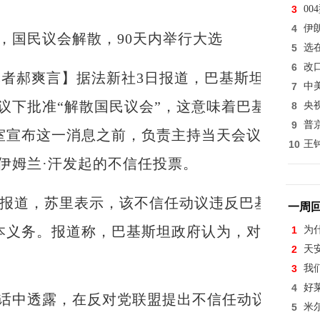
3
0
4
伊
国民议会解散，90天内举行大选
5
选
6
改
者郝爽言】据法新社3日报道，巴基斯坦总统阿里
7
中
议下批准“解散国民议会”，这意味着巴基斯坦将在
8
央
9
普
室宣布这一消息之前，负责主持当天会议的巴基
10
王
伊姆兰·汗发起的不信任投票。
道，苏里表示，该不信任动议违反巴基斯坦宪
一周
本义务。报道称，巴基斯坦政府认为，对总理发
1
为
2
天
3
我
4
好
中透露，在反对党联盟提出不信任动议前就曾
5
米