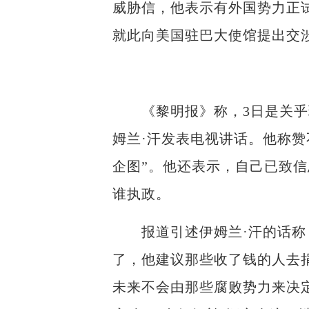
威胁信，他表示有外国势力正
就此向美国驻巴大使馆提出交
《黎明报》称，3日是关乎现
姆兰·汗发表电视讲话。他称
企图”。他还表示，自己已致
谁执政。
报道引述伊姆兰·汗的话称，
了，他建议那些收了钱的人去
未来不会由那些腐败势力来决