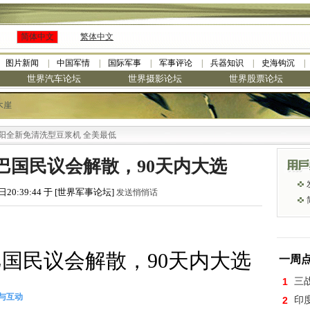
简体中文
繁体中文
图片新闻
中国军情
国际军事
军事评论
兵器知识
史海钩沉
世界汽车论坛
世界摄影论坛
世界股票论坛
木崖
免清洗型豆浆机 全美最低
 巴国民议会解散，90天内大选
日20:39:44 于 [世界军事论坛]
发送悄悄话
巴国民议会解散，90天内大选
一周
1
三
与互动
2
印