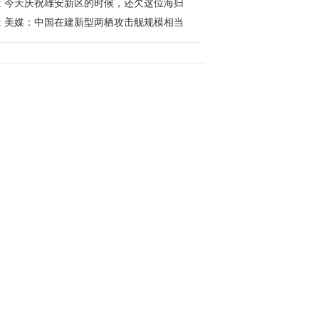
解散议会。伊
:
今天庆祝雄安新区的时候，还欠这位海归
:
美媒：中国在建新型两栖攻击舰规模相当