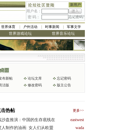
新用户
用户名：
密 码：
忘记密码?
世界体育
户外活动
时事新闻
军事文学
世界游戏论坛
世界音乐论坛
发布新帖
论坛文库
忘记密码
简洁版
修改密码
版主公告
点击热帖
更多>>
战沙盘推演：中国的生存底线在
eastwest
度人制作的油画: 女人们从欧盟
wada