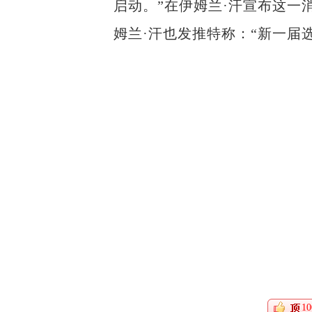
启动。”在伊姆兰·汗宣布这
姆兰·汗也发推特称：“新一届选
10