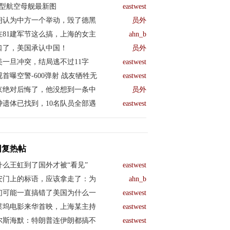
04型航空母舰最新图
eastwest
朗认为中方一个举动，毁了德黑
员外
在81建军节这么搞，上海的女主
ahn_b
口了，美国承认中国！
员外
夫·阿尔维
美一旦冲突，结局逃不过11字
eastwest
90天内举
视首曝空警-600弹射 战友牺牲无
eastwest
京绝对后悔了，他没想到一条中
员外
斯坦国民议会
钟遗体已找到，10名队员全部遇
eastwest
法第五条，
回复热帖
起的不信任动
什么王虹到了国外才被“看见”
eastwest
安门上的标语，应该拿走了：为
ahn_b
们可能一直搞错了美国为什么一
eastwest
莱坞电影来华首映，上海某主持
eastwest
收到外国的
尔斯海默：特朗普连伊朗都搞不
eastwest