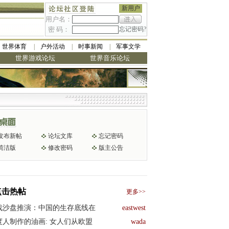
新用户
用户名：
密 码：
忘记密码?
世界体育
户外活动
时事新闻
军事文学
世界游戏论坛
世界音乐论坛
发布新帖
论坛文库
忘记密码
简洁版
修改密码
版主公告
点击热帖
更多>>
战沙盘推演：中国的生存底线在
eastwest
度人制作的油画: 女人们从欧盟
wada