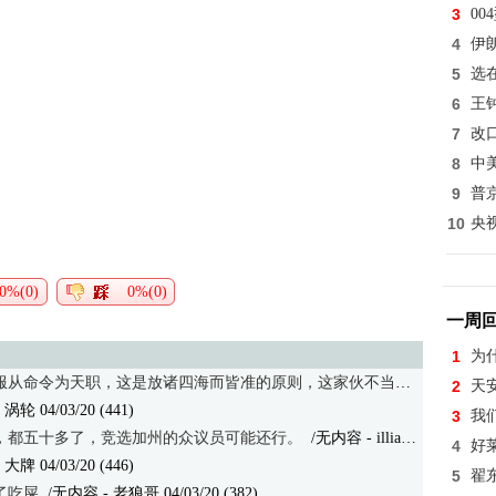
3
0
4
伊
5
选
6
王
7
改
8
中
9
普
10
央
0%(0)
0%(0)
一周
1
为
为天职，这是放诸四海而皆准的原则，这家伙不当军人当政客，撤职活该。
2
天
 涡轮 04/03/20 (441)
3
我
，都五十多了，竞选加州的众议员可能还行。
/无内容
- illiano2 04/03/20 (408)
4
好
 大牌 04/03/20 (446)
5
翟
了吃屎
/无内容
- 老狼哥 04/03/20 (382)