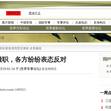
简体中文
繁体中文
图片新闻
中国军情
国际军事
军事评论
兵器知识
史海钩沉
世界汽车论坛
世界摄影论坛
世界股票论坛
木崖
新免清洗型豆浆机 全美最低
撤职，各方纷纷表态反对
日19:02:24 于 [世界军事论坛]
发送悄悄话
brett-crozier-1495923
一周
1
三
2
印