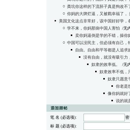
粪坑你这样的下流胚子真是狗改不
你妈的大牌烂逼，又被戳幸福了，
美国文化这点非常好，该中国好好学，
学不来，你妈那病中国人害怕
/无
卖你妈逼倒是学的不错，操你
中国可以没民主，但必须有自己，
自由。自由和平等都是人追求
没有自由，就没有吸引力
奴隶的效率低。
/无
奴隶效率不低，
奴隶只愿意干
你老是
像你妈就好
说的就
笔 名 (必选项):
密
标 题 (必选项):