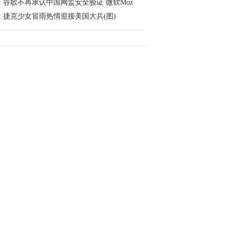
:
谷歌不再承认中国网监安全验证 微软Moz
:
捷克少女冒雨热情迎接美国大兵(图)