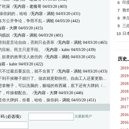
6
印
了吃屎
/无内容
- 老狼哥 04/03/20 (403)
7
敦
 操你妈的，哈哈
/无内容
- 涡轮 04/03/20 (431)
8
米
各方公开争论，争而不乱
- 涡轮 04/03/20 (442)
9
三
内容
- 大牌 04/03/20 (415)
10
日
妈贱奴
/无内容
- 涡轮 04/03/20 (401)
特别是言论自由，否则只会弄坏
/无内容
- 涡轮 04/03/20 (465)
的目标。民主只是手段。
/无内容
- kabir 04/03/20 (439)
，奴隶的效率没人效仿的
/无内容
- 涡轮 04/03/20 (435)
历史
内容
- kabir 04/03/20 (422)
2019
只不过最后要反抗，就不合算了
/无内容
- 涡轮 04/03/20 (433)
2019
到不挨鞭子就行了。佃农就更勤快些。自由工人还要更勤快些。
/无内
2018
想拿鞭子，可以洗脑的，极端的有西藏，底下还有大牌妈
/无内容
- 涡轮 04
2018
了，咋操都配合。
/无内容
- 大牌 04/03/20 (446)
2017
是你大牌妈，你看，哈哈，操你妈
- 涡轮 04/03/20 (451)
2017
2016
 码 (必选项):
注册新用户
2016