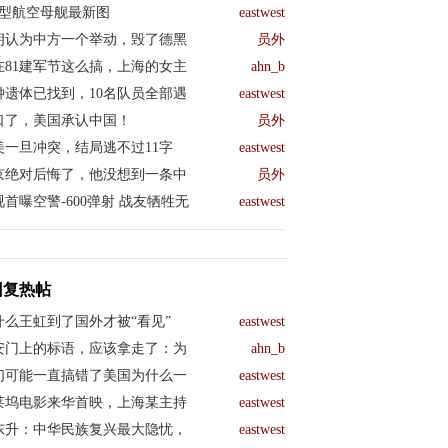
04型航空母舰最新图
eastwest
朗认为中方一个举动，毁了德黑
员外
在81建军节这么搞，上海的女主
ahn_b
钟遗体已找到，10名队员全部遇
eastwest
口了，美国承认中国！
员外
美一旦冲突，结局逃不过11字
eastwest
京绝对后悔了，他没想到一条中
员外
视首曝空警-600弹射 战友牺牲无
eastwest
回复热帖
什么王虹到了国外才被“看见”
eastwest
/无内容
- illiano2 04/03/20 (449)
安门上的标语，应该拿走了：为
ahn_b
们可能一直搞错了美国为什么一
eastwest
莱坞电影来华首映，上海某主持
eastwest
东升：中华民族复兴最大隐忧，
eastwest