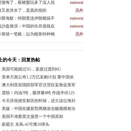
度後悔了，殺豬盤玩多了沒人信
eastwest
煌又发洪水了，是真的假的
员外
尔斯海默：特朗普连伊朗都搞不
eastwest
战沙盘推演：中国的生存底线在
eastwest
本算错一笔账：以为能靠特种钢
员外
上的今天：回复热帖
:
美国可能跳过5G，直接过渡到6G
:
美单方面公布1.2万亿采购计划 要中国坐
容
- kabir 04/03/20 (443)
:
澳大利亚前国防部军官沃茨狂妄敦促美军
/03/20 (454)
:
震惊！内油7吨，载弹量8吨 作战半径125
:
今天庆祝雄安新区的时候，还欠这位海归
:
美媒：中国在建新型两栖攻击舰规模相当
:
美国不准蔡英文接受一个中国原则
:
新霸主 东风-41可携10弹头