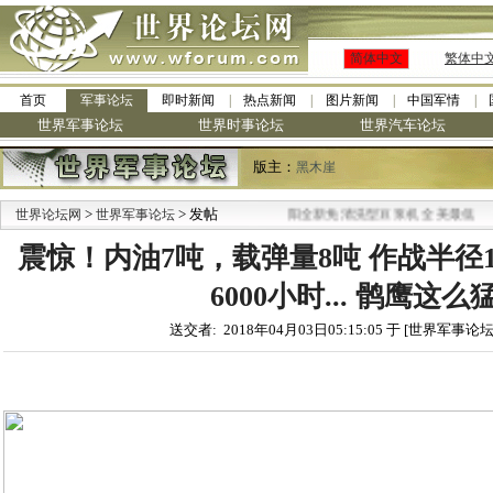
简体中文
繁体中
首页
军事论坛
即时新闻
热点新闻
图片新闻
中国军情
世界军事论坛
世界时事论坛
世界汽车论坛
版主：
黑木崖
>
> 发帖
·
世界论坛网
世界军事论坛
九阳全新免清洗型豆浆机 全美最低
震惊！内油7吨，载弹量8吨 作战半径1
6000小时... 鹘鹰这么
送交者: 2018年04月03日05:15:05 于 [世界军事论坛