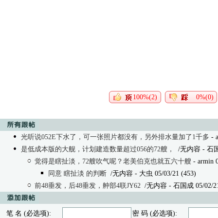
100%(2)
0%(0)
光听说052E下水了，可一张照片都没有，另外排水量加了1千多
- 
是低成本版的大舰，计划建造数量超过056的72艘，
/无内容
- 石国成
觉得是瞎扯淡，72艘吹气呢？老美伯克也就五六十艘
- armin 
同意 瞎扯淡 的判断
/无内容
- 大虫 05/03/21 (453)
前48垂发，后48垂发，舯部4联JY62
/无内容
- 石国成 05/02/21
笔 名 (必选项):
密 码 (必选项):