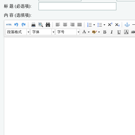
标 题 (必选项):
内 容 (选填项):
段落格式
字体
字号