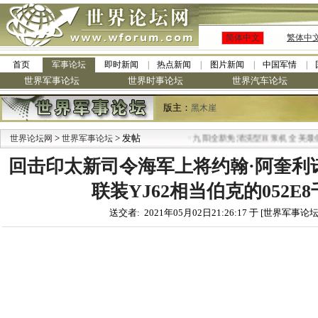
简体中文
繁体中
首页
军事论坛
即时新闻
热点新闻
图片新闻
中国军情
世界军事论坛
世界时事论坛
世界汽车论坛
版主：
黑木崖
>
> 发帖
·
世界论坛网
世界军事论坛
九阳全新免清洗型豆浆机 全美最低
回击印太新司令海军上将约翰·阿奎利诺
联装YJ62相当伯克的052E
送交者: 2021年05月02日21:26:17 于 [世界军事论坛