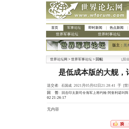
首页
军事论坛
即时新闻
热点新闻
世界军事论坛
世界时事论坛
版主：
黑
>
> 回帖
·
世界论坛网
世界军事论坛
九阳全新
是低成本版的大舰，计
送交者:
2021月05月02日21:28:41 于
石国成
回 答:
回击印太新司令海军上将约翰·阿奎利诺叫阵：9
02 21:26:17
无内容