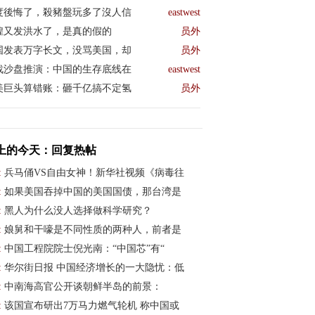
度後悔了，殺豬盤玩多了沒人信
eastwest
煌又发洪水了，是真的假的
员外
国发表万字长文，没骂美国，却
员外
战沙盘推演：中国的生存底线在
eastwest
美巨头算错账：砸千亿搞不定氢
员外
上的今天：回复热帖
:
兵马俑VS自由女神！新华社视频《病毒往
:
如果美国吞掉中国的美国国债，那台湾是
:
黑人为什么没人选择做科学研究？
:
娘舅和干嚎是不同性质的两种人，前者是
:
中国工程院院士倪光南：“中国芯”有“
:
华尔街日报 中国经济增长的一大隐忧：低
:
中南海高官公开谈朝鲜半岛的前景：
:
该国宣布研出7万马力燃气轮机 称中国或