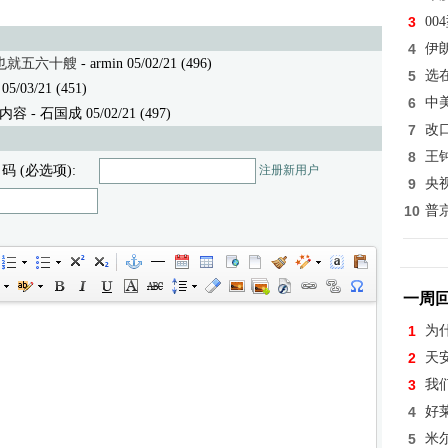
3
0
4
伊
也就五六十艘
- armin 05/02/21 (496)
5
选
5/03/21 (451)
6
中
容 - 石国成 05/02/21 (497)
7
改
8
王
 码 (必选项):
注册新用户
9
央
10
普
一周
1
为
2
天
3
我
4
好
5
米