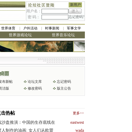
新用户
用户名：
密 码：
忘记密码?
世界体育
户外活动
时事新闻
军事文学
世界游戏论坛
世界音乐论坛
发布新帖
论坛文库
忘记密码
简洁版
修改密码
版主公告
点击热帖
更多>>
战沙盘推演：中国的生存底线在
eastwest
度人制作的油画: 女人们从欧盟
wada