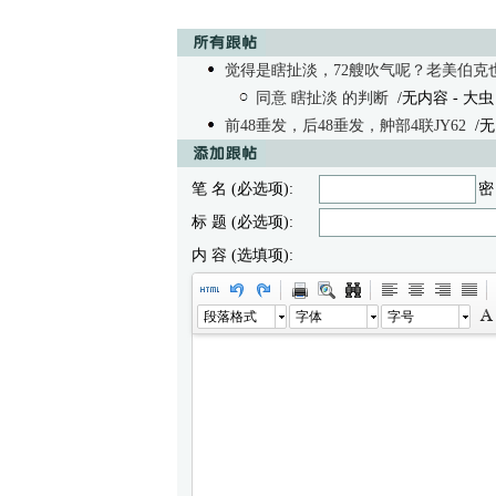
觉得是瞎扯淡，72艘吹气呢？老美伯克
同意 瞎扯淡 的判断
/无内容
- 大虫 0
前48垂发，后48垂发，舯部4联JY62
/无内
笔 名 (必选项):
密
标 题 (必选项):
内 容 (选填项):
段落格式
字体
字号