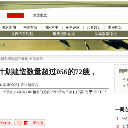
简体中文
繁体中文
图片新闻
中国军情
国际军事
军事评论
兵器知识
史海钩沉
世界汽车论坛
世界摄影论坛
世界股票论坛
木崖
免清洗型豆浆机 全美最低
划建造数量超过056的72艘，
 [世界军事论坛]
发送悄悄话
由
于 2021-05-
6垂发加4联装YJ62相当伯克的052E8千吨下水
石国成
一周
1
三
0%(0)
0%(0)
2
印