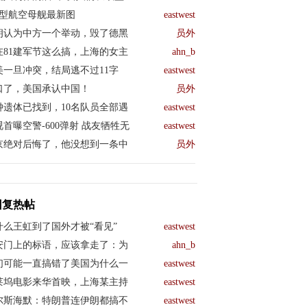
04型航空母舰最新图
eastwest
朗认为中方一个举动，毁了德黑
员外
在81建军节这么搞，上海的女主
ahn_b
美一旦冲突，结局逃不过11字
eastwest
口了，美国承认中国！
员外
钟遗体已找到，10名队员全部遇
eastwest
视首曝空警-600弹射 战友牺牲无
eastwest
京绝对后悔了，他没想到一条中
员外
回复热帖
什么王虹到了国外才被“看见”
eastwest
安门上的标语，应该拿走了：为
ahn_b
们可能一直搞错了美国为什么一
eastwest
莱坞电影来华首映，上海某主持
eastwest
尔斯海默：特朗普连伊朗都搞不
eastwest