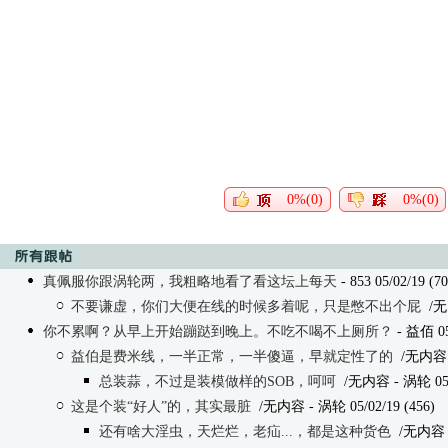
0%(0)
0%(0)
真佩服你跟涡轮两，我粗略地看了看这坛上每天
- 853 05/02/19 (70
不要谦虚，你们大便在线的时候多着呢，只是憋不出个屁
/无
你不累啊？从早上开始蹦跶到晚上。不吃不喝不上厕所？
- 益佰 05/
益伯是费米线，一半正常，一半傻逼，早就定性了的
/无内容
总装蒜，不过是装模做样的SOB，呵呵
/无内容
- 涡轮 05/
这是个装“好人”的，其实最脏
/无内容
- 涡轮 05/02/19 (456)
还有啥大淫虫，天烂烂，老疝...，都是这种货色
/无内容