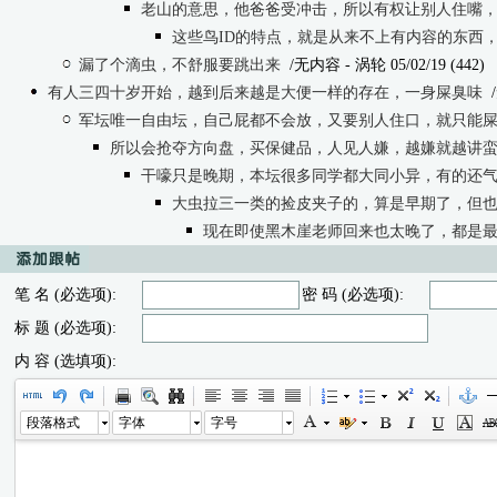
老山的意思，他爸爸受冲击，所以有权让别人住嘴
这些鸟ID的特点，就是从来不上有内容的东西
漏了个滴虫，不舒服要跳出来
/无内容
- 涡轮 05/02/19 (442)
有人三四十岁开始，越到后来越是大便一样的存在，一身屎臭味
军坛唯一自由坛，自己屁都不会放，又要别人住口，就只能
所以会抢夺方向盘，买保健品，人见人嫌，越嫌就越讲
干嚎只是晚期，本坛很多同学都大同小异，有的还
大虫拉三一类的捡皮夹子的，算是早期了，但
现在即使黑木崖老师回来也太晚了，都是
笔 名 (必选项):
密 码 (必选项):
标 题 (必选项):
内 容 (选填项):
段落格式
字体
字号