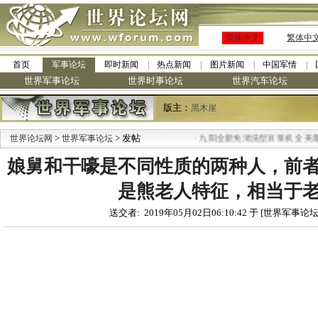
简体中文
繁体中
首页
军事论坛
即时新闻
热点新闻
图片新闻
中国军情
世界军事论坛
世界时事论坛
世界汽车论坛
版主：
黑木崖
>
> 发帖
·
世界论坛网
世界军事论坛
九阳全新免清洗型豆浆机 全美最低
娘舅和干嚎是不同性质的两种人，前
是熊老人特征，相当于
送交者: 2019年05月02日06:10:42 于 [世界军事论坛