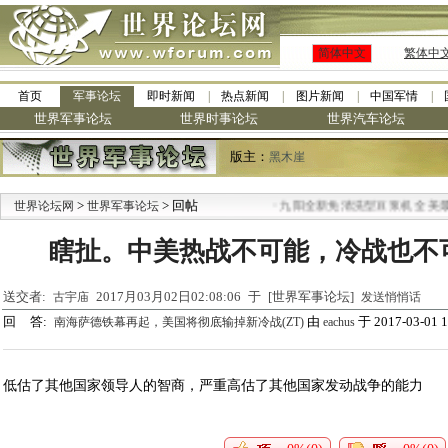
简体中文
繁体中
首页
军事论坛
即时新闻
热点新闻
图片新闻
中国军情
世界军事论坛
世界时事论坛
世界汽车论坛
版主：
黑木崖
>
> 回帖
·
世界论坛网
世界军事论坛
九阳全新免清洗型豆浆机 全美最低
瞎扯。中美热战不可能，冷战也不
送交者:
2017月03月02日02:08:06 于 [世界军事论坛]
古宇庙
发送悄悄话
回 答:
由
于 2017-03-01 1
南海萨德铁幕再起，美国将彻底输掉新冷战(ZT)
eachus
低估了其他国家领导人的智商，严重高估了其他国家发动战争的能力