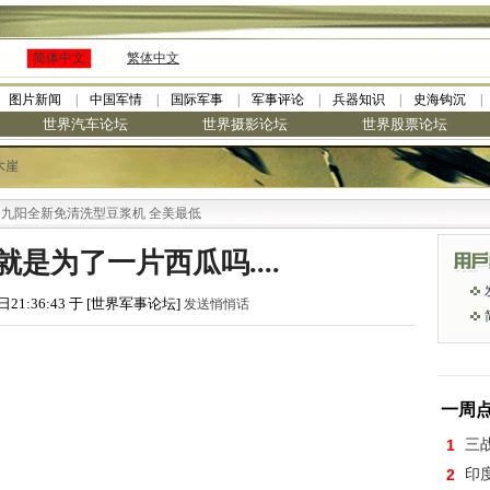
简体中文
繁体中文
图片新闻
中国军情
国际军事
军事评论
兵器知识
史海钩沉
世界汽车论坛
世界摄影论坛
世界股票论坛
木崖
全新免清洗型豆浆机 全美最低
是为了一片西瓜吗....
日21:36:43 于 [世界军事论坛]
发送悄悄话
一周
1
三
2
印