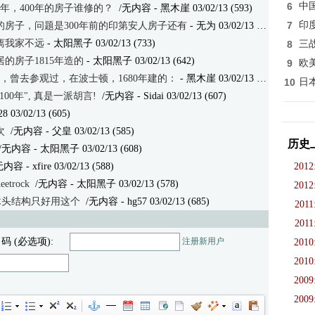
6
中
年，400年的房子谁修的？
/无内容
- 黑木崖 03/02/13 (593)
7
印
房子，问题是300年前的印第安人房子还有
- 无为 03/02/13 (640)
离我家不远
- 太阳黑子 03/02/13 (733)
8
三
的房子1815年造的
- 太阳黑子 03/02/13 (642)
9
欧
有，曾去参观过，在波士顿，1680年建的：
- 黑木崖 03/02/13 (676)
10
日
0年", 真是一派胡言!
/无内容
- Sidai 03/02/13 (607)
28 03/02/13 (605)
次
/无内容
- 父皇 03/02/13 (585)
历史
/无内容
- 太阳黑子 03/02/13 (608)
无内容
- xfire 03/02/13 (588)
2012
trock
/无内容
- 太阳黑子 03/02/13 (578)
2012
板，木头结构只好用这个
/无内容
- hg57 03/02/13 (685)
2011
2011
 码 (必选项):
注册新用户
2010
2010
2009
2009