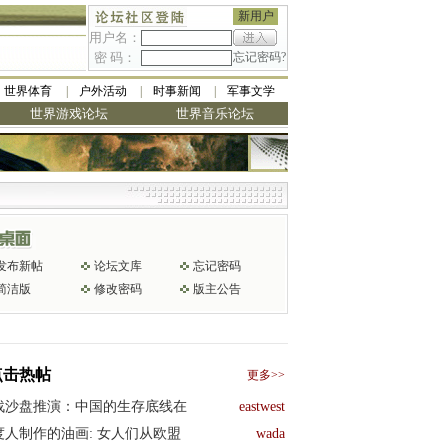
新用户
用户名：
密 码：
忘记密码?
世界体育
户外活动
时事新闻
军事文学
世界游戏论坛
世界音乐论坛
发布新帖
论坛文库
忘记密码
简洁版
修改密码
版主公告
点击热帖
更多>>
战沙盘推演：中国的生存底线在
eastwest
度人制作的油画: 女人们从欧盟
wada