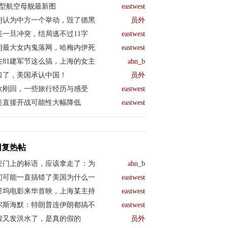
04型航空母舰最新图
eastwest
朗认为中方一个举动，毁了德黑
员外
美一旦冲突，结局逃不过11字
eastwest
朗最大女内鬼落网，哈梅内伊死
eastwest
在81建军节这么搞，上海的女主
ahn_b
口了，美国承认中国！
员外
欧刚回，一些旅行经历与感受
eastwest
美直接开战可能性大幅降低
eastwest
回复热帖
安门上的标语，应该拿走了：为
ahn_b
们可能一直搞错了美国为什么一
eastwest
莱坞电影来华首映，上海某主持
eastwest
尔斯海默：特朗普连伊朗都搞不
eastwest
煌又发洪水了，是真的假的
员外