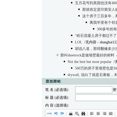
五月花号到美国也没有400
那就肯定是印第安人的
这个房子三百多年，
离我半里有个邻居
300多年的
"砖石混凝土房子都过不了10
LOL
/无内容
- shanghai12
胡说八道，那得翻修多少
那叫sheetrock是做墙壁最好的材料
Not the best but most popular
/
500万的房子里墙壁也是Shee
drywall, 说白了就是石膏
笔 名 (必选项):
密
标 题 (必选项):
内 容 (选填项):