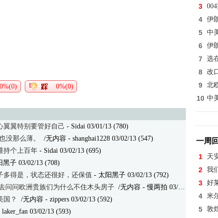
3
0
4
伊
5
中
6
伊
7
选
8
改
9
北
0%(0)
0%(0)
10
中
心翼翼特别要管好自己
- Sidai 03/01/13 (780)
ll也没那么薄。
/无内容
- shanghai1228 03/02/13 (547)
一周
维持个上百年
- Sidai 03/02/13 (695)
1
天
黑子 03/02/13 (708)
2
我
子多得是，状态还很好，还保值
- 太阳黑子 03/02/13 (792)
3
好
 去问问欧洲贵族们为什么不住木头房子
/无内容
- 慢两拍 03/02/13 (610)
4
米
美国？
/无内容
- zippers 03/02/13 (592)
5
敦
 laker_fan 03/02/13 (593)