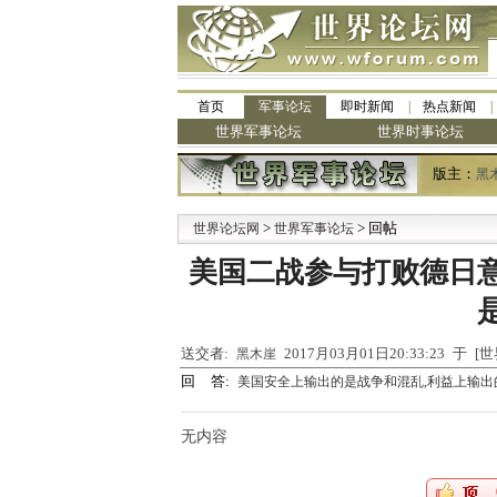
首页
军事论坛
即时新闻
热点新闻
世界军事论坛
世界时事论坛
版主：
黑
>
> 回帖
·
世界论坛网
世界军事论坛
九
美国二战参与打败德日
送交者:
2017月03月01日20:33:23 于
黑木崖
回 答:
美国安全上输出的是战争和混乱,利益上输
无内容