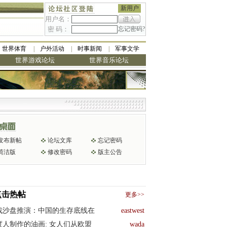
新用户
用户名：
密 码：
忘记密码?
世界体育
户外活动
时事新闻
军事文学
世界游戏论坛
世界音乐论坛
发布新帖
论坛文库
忘记密码
简洁版
修改密码
版主公告
点击热帖
更多>>
战沙盘推演：中国的生存底线在
eastwest
度人制作的油画: 女人们从欧盟
wada