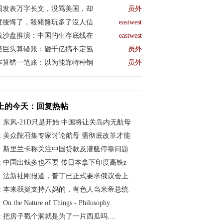
国发表万字长文，没骂美国，却
员外
度後悔了，殺豬盤玩多了沒人信
eastwest
战沙盘推演：中国的生存底线在
eastwest
美巨头算错账：砸千亿搞不定氢
员外
本算错一笔账：以为能靠特种钢
员外
上的今天：回复热帖
:
东风-21D只是开始 中国将让关岛内无航母
:
美众院召集专家讨论航母 需彻底改革才能
:
斯里兰卡称关注中国贷款及潜艇停靠问题
:
中国出钱多也不要 传日本拿下印度高铁z
:
法新社刚报道，普丁已正式要求俄议会上
:
本来我挺支持八妈的，有色人当米帝总统
:
On the Nature of Things - Philosophy
:
把房子戳个洞就是为了一片西瓜吗....