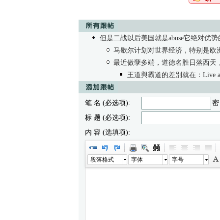
但是二战以后美国就是abuse它绝对优
马歇尔计划对世界经济，特别是欧
最近做孽多端，道德名胜日落西天
王道與霸道的差別就在：Live and l
笔 名 (必选项):
密
标 题 (必选项):
内 容 (选填项):
段落格式
字体
字号