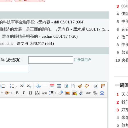
3
0
4
伊
5
中
势的科技军事金融手段
/无内容 - ddl 03/01/17 (604)
洲经济的发展，是正面的影响。
/无内容
- 黑木崖 03/01/17 (570)
6
选
，群众的眼睛是明亮的
- eachus 03/01/17 (720)
7
改
et it
- 诛文丑 03/02/17 (661)
8
中
9
普
 码 (必选项):
注册新用户
10
央
一周
1
天
2
我
3
好
4
米
5
敦