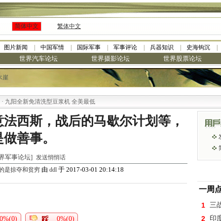
简体中文
繁体中文
图片新闻
中国军情
国际军事
军事评论
兵器知识
史海钩沉
世界汽车论坛
世界摄影论坛
世界股票论坛
木崖
阳全新免清洗型豆浆机 全美最低
意法西斯，战后的马歇尔计划等，
是做善事。
 [世界军事论坛]
发送悄悄话
由
于 2017-03-01 20:14:18
出的是掠夺和贫穷
ddl
一周
1
三
2
印
0%(0)
0%(0)