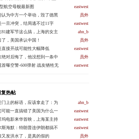
04型航空母舰最新图
eastwest
朗认为中方一个举动，毁了德黑
员外
美一旦冲突，结局逃不过11字
eastwest
在81建军节这么搞，上海的女主
ahn_b
口了，美国承认中国！
员外
美直接开战可能性大幅降低
eastwest
京绝对后悔了，他没想到一条中
员外
视首曝空警-600弹射 战友牺牲无
eastwest
回复热帖
安门上的标语，应该拿走了：为
ahn_b
们可能一直搞错了美国为什么一
eastwest
莱坞电影来华首映，上海某主持
eastwest
尔斯海默：特朗普连伊朗都搞不
eastwest
煌又发洪水了，是真的假的
员外