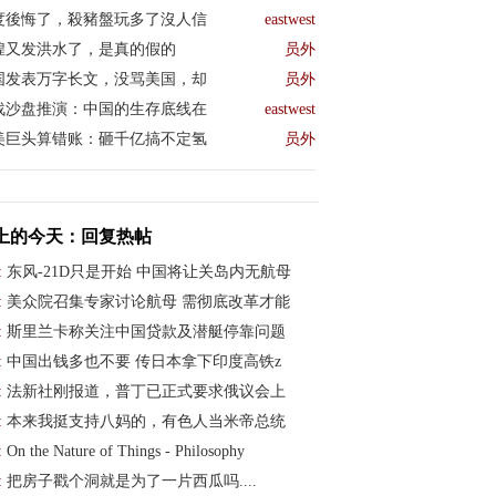
度後悔了，殺豬盤玩多了沒人信
eastwest
煌又发洪水了，是真的假的
员外
国发表万字长文，没骂美国，却
员外
战沙盘推演：中国的生存底线在
eastwest
美巨头算错账：砸千亿搞不定氢
员外
上的今天：回复热帖
:
东风-21D只是开始 中国将让关岛内无航母
:
美众院召集专家讨论航母 需彻底改革才能
:
斯里兰卡称关注中国贷款及潜艇停靠问题
:
中国出钱多也不要 传日本拿下印度高铁z
:
法新社刚报道，普丁已正式要求俄议会上
:
本来我挺支持八妈的，有色人当米帝总统
:
On the Nature of Things - Philosophy
:
把房子戳个洞就是为了一片西瓜吗....