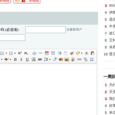
0%(0)
0%(0)
3
0
4
伊
5
选
6
中
 码 (必选项):
注册新用户
7
改
8
王
9
央
10
普
一周
1
为
2
天
3
我
4
好
5
米