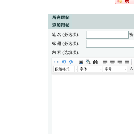
笔 名 (必选项):
密
标 题 (必选项):
内 容 (选填项):
段落格式
字体
字号