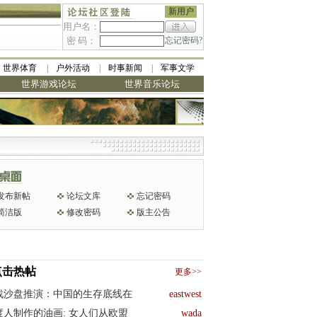
新用户
用户名：
密 码：
忘记密码?
世界体育
户外活动
时事新闻
军事文学
世界游戏论坛
世界音乐论坛
发布新帖
论坛文库
忘记密码
简洁版
修改密码
版主公告
点击热帖
更多>>
战沙盘推演：中国的生存底线在
eastwest
度人制作的油画: 女人们从欧盟
wada