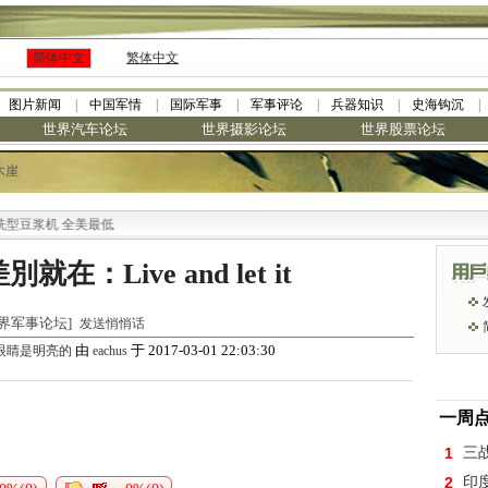
简体中文
繁体中文
图片新闻
中国军情
国际军事
军事评论
兵器知识
史海钩沉
世界汽车论坛
世界摄影论坛
世界股票论坛
木崖
豆浆机 全美最低
：Live and let it
 [世界军事论坛]
发送悄悄话
由
于 2017-03-01 22:03:30
眼睛是明亮的
eachus
一周
1
三
2
印