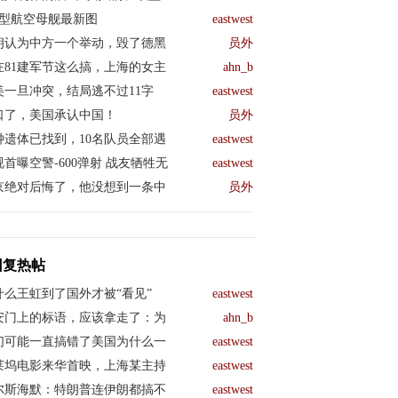
04型航空母舰最新图
eastwest
朗认为中方一个举动，毁了德黑
员外
在81建军节这么搞，上海的女主
ahn_b
美一旦冲突，结局逃不过11字
eastwest
口了，美国承认中国！
员外
钟遗体已找到，10名队员全部遇
eastwest
视首曝空警-600弹射 战友牺牲无
eastwest
京绝对后悔了，他没想到一条中
员外
回复热帖
什么王虹到了国外才被“看见”
eastwest
安门上的标语，应该拿走了：为
ahn_b
们可能一直搞错了美国为什么一
eastwest
莱坞电影来华首映，上海某主持
eastwest
尔斯海默：特朗普连伊朗都搞不
eastwest