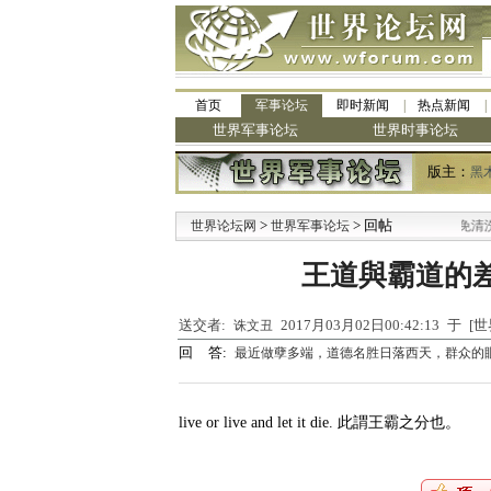
首页
军事论坛
即时新闻
热点新闻
世界军事论坛
世界时事论坛
版主：
黑
>
> 回帖
·
世界论坛网
世界军事论坛
九阳全新免清洗型
王道與霸道的差別就在
送交者:
2017月03月02日00:42:13 于
诛文丑
回 答:
最近做孽多端，道德名胜日落西天，群众的
live or live and let it die. 此謂王霸之分也。