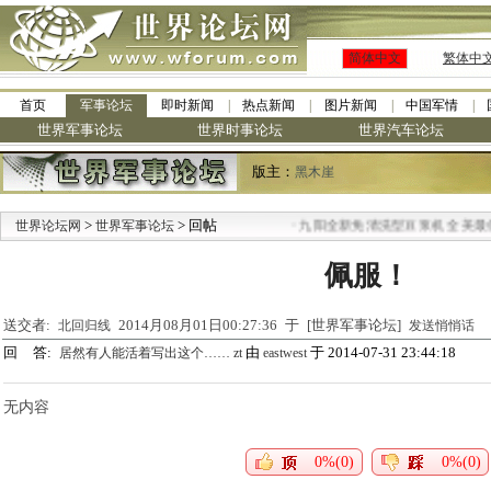
简体中文
繁体中
首页
军事论坛
即时新闻
热点新闻
图片新闻
中国军情
世界军事论坛
世界时事论坛
世界汽车论坛
版主：
黑木崖
>
> 回帖
·
世界论坛网
世界军事论坛
九阳全新免清洗型豆浆机 全美最低
佩服！
送交者:
2014月08月01日00:27:36 于 [世界军事论坛]
北回归线
发送悄悄话
回 答:
由
于 2014-07-31 23:44:18
居然有人能活着写出这个…… zt
eastwest
无内容
0%(0)
0%(0)