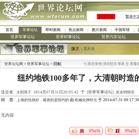
简体中文
繁体中
首页
军事论坛
即时新闻
热点新闻
图片新闻
中国军情
世界军事论坛
世界时事论坛
世界汽车论坛
版主：
黑木崖
>
> 回帖
·
世界论坛网
世界军事论坛
九阳全新免清洗型豆浆机 全美最低
纽约地铁100多年了，大清朝时造
送交者:
2014月07月31日20:05:42 于 [世界军事论坛]
太阳黑子
发送悄悄话
回 答:
由
于 2014-07-31 09:17:3
上海的也很好，最差的是纽约的
机械化神经元
无内容
0%(0)
0%(0)