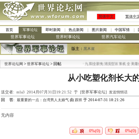
简体中文
繁体中
首页
军事论坛
即时新闻
热点新闻
图片新闻
中国军情
世界军事论坛
世界时事论坛
世界汽车论坛
版主：
黑木崖
>
> 回帖
·
世界论坛网
世界军事论坛
九阳全新免清洗型豆浆机 全美最低
从小吃塑化剂长大
送交者:
2014月07月31日19:21:52 于 [世界军事论坛]
m1a3
发送悄悄话
回 答:
由
于 2014-07-31 18:21:26
最重要的一点：台湾男人太娘气
跟班
无内容
0%(0)
0%(0)