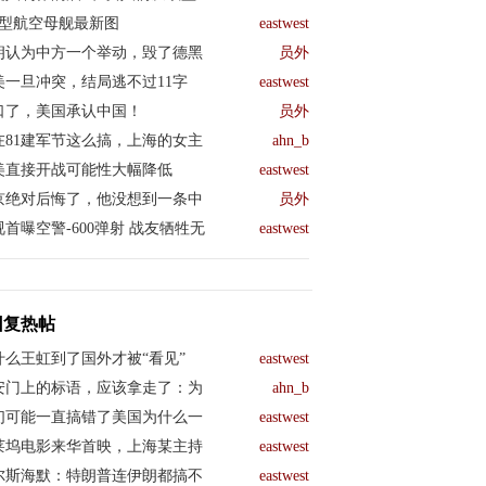
04型航空母舰最新图
eastwest
朗认为中方一个举动，毁了德黑
员外
美一旦冲突，结局逃不过11字
eastwest
口了，美国承认中国！
员外
在81建军节这么搞，上海的女主
ahn_b
美直接开战可能性大幅降低
eastwest
京绝对后悔了，他没想到一条中
员外
视首曝空警-600弹射 战友牺牲无
eastwest
回复热帖
什么王虹到了国外才被“看见”
eastwest
安门上的标语，应该拿走了：为
ahn_b
们可能一直搞错了美国为什么一
eastwest
莱坞电影来华首映，上海某主持
eastwest
尔斯海默：特朗普连伊朗都搞不
eastwest