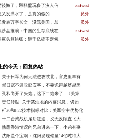
度後悔了，殺豬盤玩多了沒人信
eastwest
煌又发洪水了，是真的假的
员外
国发表万字长文，没骂美国，却
员外
战沙盘推演：中国的生存底线在
eastwest
美巨头算错账：砸千亿搞不定氢
员外
上的今天：回复热帖
:
关于日军为何无法进攻陕北，官史里早有
:
就日寇不进攻延安事，不要诡辩越辨越黑
:
孔和尚开了头炮，这下二炮来了--《美策
:
责任转贴: 关于某灿地的内幕消息，切勿
:
歼20和F22技术指标对比：美军空中优势化
:
十二台湾战机尾后狂追，义无反顾直飞大
:
熟悉香港情况的兄弟进来一下，小弟有事
:
沈阳是个宝啊：沈阳发现储量14亿吨特大