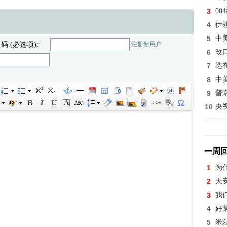
3
0
4
伊
5
中
 码 (必选项):
注册新用户
6
改
7
选
8
中
9
普
10
央
一周
1
为
2
天
3
我
4
好
5
米