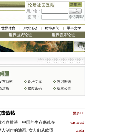
新用户
用户名：
密 码：
忘记密码?
世界体育
户外活动
时事新闻
军事文学
世界游戏论坛
世界音乐论坛
发布新帖
论坛文库
忘记密码
简洁版
修改密码
版主公告
点击热帖
更多>>
战沙盘推演：中国的生存底线在
eastwest
度人制作的油画: 女人们从欧盟
wada