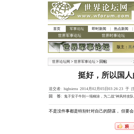
首页
军事论坛
即时新闻
热点新闻
世界军事论坛
世界时事论坛
版主：
黑
>
> 回帖
·
世界论坛网
世界军事论坛
九阳
挺好，所以国人
送交者:
2014月02月05日03:26:23 
highsierra
回 答:
鬼子安子牛到一塌糊涂，为二战“神风特攻队
不是没件事都是特别针对自己的阴谋， 但要