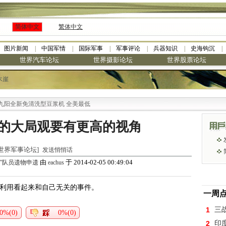
简体中文
繁体中文
图片新闻
中国军情
国际军事
军事评论
兵器知识
史海钩沉
世界汽车论坛
世界摄影论坛
世界股票论坛
木崖
全新免清洗型豆浆机 全美最低
的大局观要有更高的视角
于 [世界军事论坛]
发送悄悄话
由
于 2014-02-05 00:49:04
”队员遗物申遗
eachus
会利用看起来和自己无关的事件。
一周
1
三
0%(0)
0%(0)
2
印