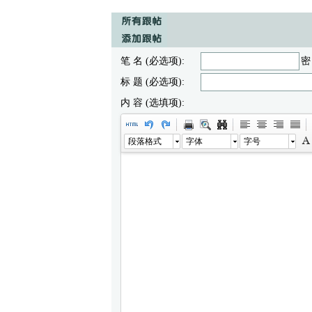
笔 名 (必选项):
密
标 题 (必选项):
内 容 (选填项):
段落格式
字体
字号