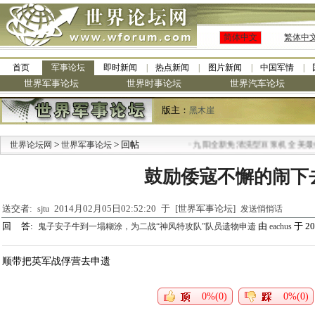
简体中文
繁体中
首页
军事论坛
即时新闻
热点新闻
图片新闻
中国军情
世界军事论坛
世界时事论坛
世界汽车论坛
版主：
黑木崖
>
> 回帖
·
世界论坛网
世界军事论坛
九阳全新免清洗型豆浆机 全美最低
鼓励倭寇不懈的闹下
送交者:
2014月02月05日02:52:20 于 [世界军事论坛]
sjtu
发送悄悄话
回 答:
由
于 201
鬼子安子牛到一塌糊涂，为二战“神风特攻队”队员遗物申遗
eachus
顺带把英军战俘营去申遗
0%(0)
0%(0)