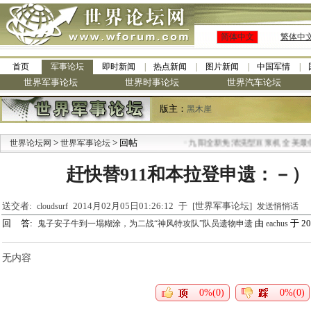
简体中文
繁体中
首页
军事论坛
即时新闻
热点新闻
图片新闻
中国军情
世界军事论坛
世界时事论坛
世界汽车论坛
版主：
黑木崖
>
> 回帖
·
世界论坛网
世界军事论坛
九阳全新免清洗型豆浆机 全美最低
赶快替911和本拉登申遗：－
送交者:
2014月02月05日01:26:12 于 [世界军事论坛]
cloudsurf
发送悄悄话
回 答:
由
于 201
鬼子安子牛到一塌糊涂，为二战“神风特攻队”队员遗物申遗
eachus
无内容
0%(0)
0%(0)