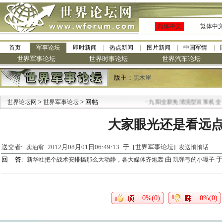
简体中文
繁体中
首页
军事论坛
即时新闻
热点新闻
图片新闻
中国军情
世界军事论坛
世界时事论坛
世界汽车论坛
版主：
黑木崖
>
> 回帖
·
世界论坛网
世界军事论坛
九阳全新免清洗型豆浆机 全美
大家眼光还是看远
送交者:
2012月08月01日06:49:13 于 [世界军事论坛]
卖油翁
发送悄悄话
回 答:
由
于 
新华社把个战术安排搞那么大动静，各大媒体齐炮轰
玩弹弓的小嘎子
0%(0)
0%(0)