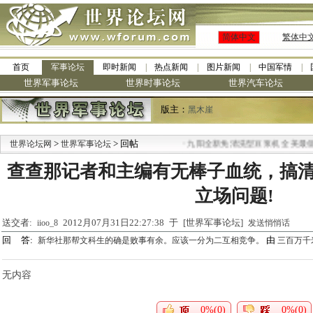
简体中文
繁体中
首页
军事论坛
即时新闻
热点新闻
图片新闻
中国军情
世界军事论坛
世界时事论坛
世界汽车论坛
版主：
黑木崖
>
> 回帖
·
世界论坛网
世界军事论坛
九阳全新免清洗型豆浆机 全美最低
查查那记者和主编有无棒子血统，搞
立场问题!
送交者:
2012月07月31日22:27:38 于 [世界军事论坛]
iioo_8
发送悄悄话
回 答:
由
新华社那帮文科生的确是败事有余。应该一分为二互相竞争。
三百万千
无内容
0%(0)
0%(0)