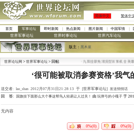
简体中文
繁体中
首页
军事论坛
即时新闻
热点新闻
图片新闻
中国军情
世界军事论坛
世界时事论坛
世界汽车论坛
版主：
黑木崖
>
> 回帖
·
世界论坛网
世界军事论坛
九阳全新免清洗型豆浆机 全美最低
‘很可能被取消参赛资格’我气
送交者:
2012月07月31日21:28:13 于 [世界军事论坛]
lao_shan
发送悄悄话
回 答:
由
于 2012
国旗挂下面那么大个事这帮鸟人轻易让人过关！
玩弹弓的小嘎子
无内容
0%(0)
0%(0)