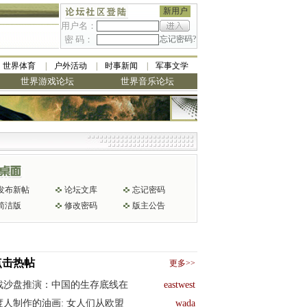
新用户
用户名：
密 码：
忘记密码?
世界体育
户外活动
时事新闻
军事文学
世界游戏论坛
世界音乐论坛
发布新帖
论坛文库
忘记密码
简洁版
修改密码
版主公告
点击热帖
更多>>
战沙盘推演：中国的生存底线在
eastwest
度人制作的油画: 女人们从欧盟
wada