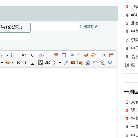
3
伊
4
0
5
北
 码 (必选项):
注册新用户
6
中
7
伊
8
中
9
选
10
改
一周
1
天
2
我
3
好
4
米
5
中