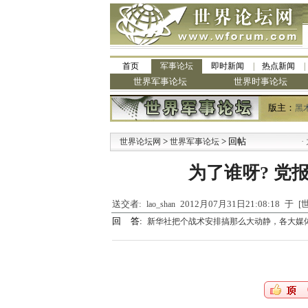
首页
军事论坛
即时新闻
热点新闻
世界军事论坛
世界时事论坛
版主：
黑
>
> 回帖
·
世界论坛网
世界军事论坛
九
为了谁呀? 党
送交者:
2012月07月31日21:08:18 于
lao_shan
回 答:
新华社把个战术安排搞那么大动静，各大媒