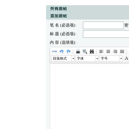
笔 名 (必选项):
密
标 题 (必选项):
内 容 (选填项):
段落格式
字体
字号