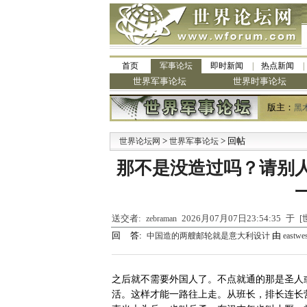
首页
军事论坛
即时新闻
热点新闻
世界军事论坛
世界时事论坛
版主：
黑
>
> 回帖
·
世界论坛网
世界军事论坛
那不是没造过吗？请别
送交者:
2026月07月07日23:54:35 
zebraman
回 答:
由
中国造的两艘邮轮就是意大利设计
eastwes
之后就不需要外国人了。不点就通的那是圣人
活。这样才能一路往上走。从班长，排长连长