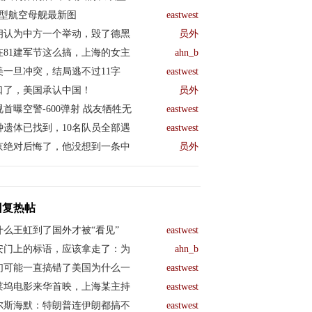
04型航空母舰最新图
eastwest
朗认为中方一个举动，毁了德黑
员外
在81建军节这么搞，上海的女主
ahn_b
美一旦冲突，结局逃不过11字
eastwest
口了，美国承认中国！
员外
视首曝空警-600弹射 战友牺牲无
eastwest
钟遗体已找到，10名队员全部遇
eastwest
京绝对后悔了，他没想到一条中
员外
回复热帖
什么王虹到了国外才被“看见”
eastwest
安门上的标语，应该拿走了：为
ahn_b
们可能一直搞错了美国为什么一
eastwest
莱坞电影来华首映，上海某主持
eastwest
尔斯海默：特朗普连伊朗都搞不
eastwest