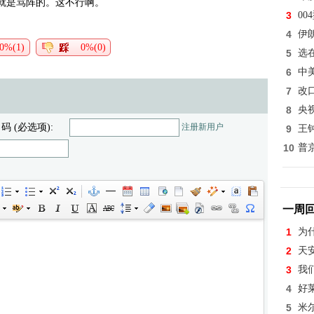
就是骂阵的。这不行啊。
3
0
4
伊
0%(1)
0%(0)
5
选
6
中
7
改
8
央
 码 (必选项):
注册新用户
9
王
10
普
一周
1
为
2
天
3
我
4
好
5
米