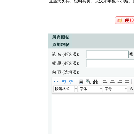
直当大头兵。也叫兵勇。东汉末年也叫小厮。
10
笔 名 (必选项):
密
标 题 (必选项):
内 容 (选填项):
段落格式
字体
字号