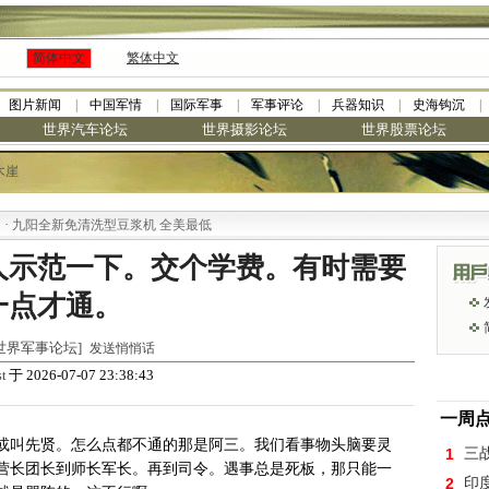
简体中文
繁体中文
图片新闻
中国军情
国际军事
军事评论
兵器知识
史海钩沉
世界汽车论坛
世界摄影论坛
世界股票论坛
木崖
九阳全新免清洗型豆浆机 全美最低
人示范一下。交个学费。有时需要
一点才通。
于 [世界军事论坛]
发送悄悄话
于 2026-07-07 23:38:43
t
一周
或叫先贤。怎么点都不通的那是阿三。我们看事物头脑要灵
1
三
营长团长到师长军长。再到司令。遇事总是死板，那只能一
2
印