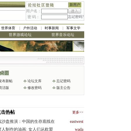
新用户
用户名：
密 码：
忘记密码?
世界体育
户外活动
时事新闻
军事文学
世界游戏论坛
世界音乐论坛
发布新帖
论坛文库
忘记密码
简洁版
修改密码
版主公告
点击热帖
更多>>
战沙盘推演：中国的生存底线在
eastwest
度人制作的油画: 女人们从欧盟
wada