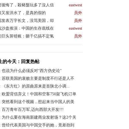
度後悔了，殺豬盤玩多了沒人信
eastwest
煌又发洪水了，是真的假的
员外
国发表万字长文，没骂美国，却
员外
战沙盘推演：中国的生存底线在
eastwest
美巨头算错账：砸千亿搞不定氢
员外
上的今天：回复热帖
:
也说为什么必须反对“西方伪史论”
:
苏联美国的衰败主要是制度不行还是人不
:
《东方红》的原曲原来是首陕北小调...
:
欧盟背信弃义！中国和空客750架飞机订单
:
突然看到这个视频，想起来当中国人的美
:
百万青年百万军,迈向西部大开发!!!
:
为什么要在海南新建商业发射场？这2个关
:
曾经代表美国与中国交手的她，竟差劲到