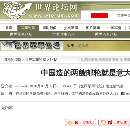
简体中文
繁体中
首页
军事论坛
即时新闻
热点新闻
图片新闻
中国军情
世界军事论坛
世界时事论坛
世界汽车论坛
版主：
黑木崖
>
> 回帖
·
世界论坛网
世界军事论坛
九阳全新免清洗型豆浆机 全美最低
中国造的两艘邮轮就是意
送交者:
2026月07月07日23:38:43 于 [世界军事论坛]
eastwest
发送悄悄话
回 答:
由
你这位同学脑筋有问题。任何好的，优异的东西都应该是外国人设计
ze
无内容
0%(0)
0%(0)