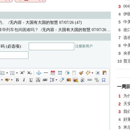
3
0
4
伊
5
中
的。
/无内容 - 大国有大国的智慧 07/07/26 (47)
豪华列车包间困难吗？
/无内容
- 大国有大国的智慧 07/07/26 (41)
6
改
7
选
8
中
 码 (必选项):
注册新用户
9
央
10
普
一周
1
为
2
天
3
我
4
好
5
米