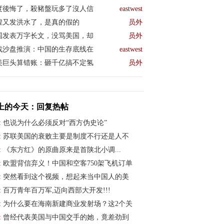
度後悔了，殺豬盤玩多了沒人信
eastwest
煌又发洪水了，是真的假的
员外
国发表万字长文，没骂美国，却
员外
战沙盘推演：中国的生存底线在
eastwest
美巨头算错账：砸千亿搞不定氢
员外
上的今天：回复热帖
:
也说为什么必须反对“西方伪史论”
:
苏联美国的衰败主要是制度不行还是人不
:
《东方红》的原曲原来是首陕北小调...
:
欧盟背信弃义！中国和空客750架飞机订单
:
突然看到这个视频，想起来当中国人的美
:
百万青年百万军,迈向西部大开发!!!
:
为什么要在海南新建商业发射场？这2个关
:
曾经代表美国与中国交手的她，竟差劲到