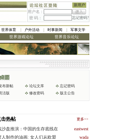
新用户
用户名：
密 码：
忘记密码?
世界体育
户外活动
时事新闻
军事文学
世界游戏论坛
世界音乐论坛
发布新帖
论坛文库
忘记密码
简洁版
修改密码
版主公告
点击热帖
更多>>
战沙盘推演：中国的生存底线在
eastwest
度人制作的油画: 女人们从欧盟
wada