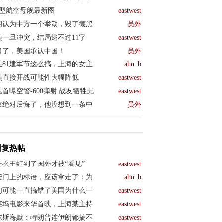
04型航空母舰最新图
eastwest
朗认为中方一个举动，毁了德黑
员外
美一旦冲突，结局逃不过11字
eastwest
口了，美国承认中国！
员外
在81建军节这么搞，上海的女主
ahn_b
美直接开战可能性大幅降低
eastwest
视首曝空警-600弹射 战友牺牲无
eastwest
京绝对后悔了，他没想到一条中
员外
回复热帖
什么王虹到了国外才被“看见”
eastwest
安门上的标语，应该拿走了：为
ahn_b
们可能一直搞错了美国为什么一
eastwest
莱坞电影来华首映，上海某主持
eastwest
尔斯海默：特朗普连伊朗都搞不
eastwest