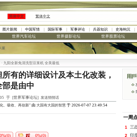
简体中文
繁体中文
图片新闻
中国军情
国际军事
军事评论
兵器知识
史海钩沉
世界汽车论坛
世界摄影论坛
世界股票论坛
木崖
九阳全新免清洗型豆浆机 全美最低
但所有的详细设计及本土化改装，
全部是由中
4:05 于 [世界军事论坛]
发送悄悄话
由
于 2026-07-07 23:49:54
化、吸收、再创新”
大国有大国的智慧
一周
1
三
2
印
0%(0)
0%(0)