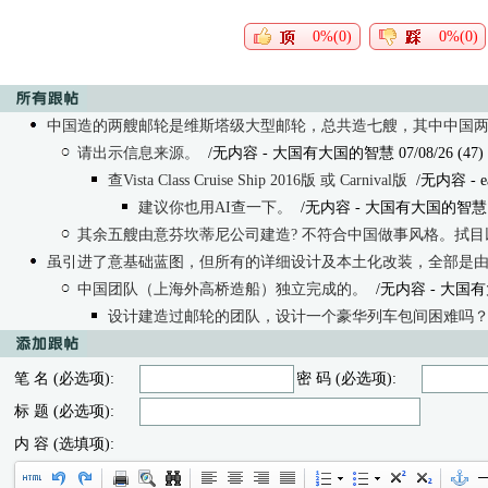
0%(0)
0%(0)
中国造的两艘邮轮是维斯塔级大型邮轮，总共造七艘，其中中国
请出示信息来源。
/无内容
- 大国有大国的智慧 07/08/26 (47)
查Vista Class Cruise Ship 2016版 或 Carnival版
/无内容
- e
建议你也用AI查一下。
/无内容
- 大国有大国的智慧 07/
其余五艘由意芬坎蒂尼公司建造? 不符合中国做事风格。拭目
虽引进了意基础蓝图，但所有的详细设计及本土化改装，全部是
中国团队（上海外高桥造船）独立完成的。
/无内容
- 大国有大
设计建造过邮轮的团队，设计一个豪华列车包间困难吗
笔 名 (必选项):
密 码 (必选项):
标 题 (必选项):
内 容 (选填项):