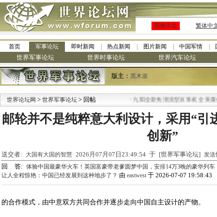
简体中文
繁体中
首页
军事论坛
即时新闻
热点新闻
图片新闻
中国军情
世界军事论坛
世界时事论坛
世界汽车论坛
版主：
黑木崖
>
> 回帖
·
世界论坛网
世界军事论坛
九阳全新免清洗型豆浆机 全美最低
邮轮并不是纯粹意大利设计，采用“引
创新”
送交者:
2026月07月07日23:49:54 于 [世界军事论坛]
大国有大国的智慧
发送
回 答:
体验中国最豪华火车！英国富豪带老爹圆梦中国，安排14万3晚的豪华列
由
于 2026-07-07 19:58:43
让人全程惊艳：中国已经发展到这种地步了？
eastwest
的合作模式
，由中意双方共同合作并逐步走向中国自主设计的产物。