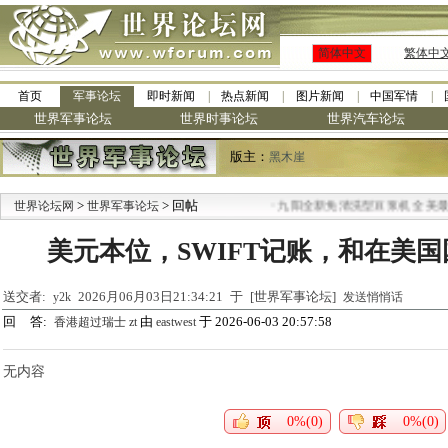
简体中文
繁体中
首页
军事论坛
即时新闻
热点新闻
图片新闻
中国军情
世界军事论坛
世界时事论坛
世界汽车论坛
版主：
黑木崖
>
> 回帖
·
世界论坛网
世界军事论坛
九阳全新免清洗型豆浆机 全美最低
美元本位，SWIFT记账，和在美
送交者:
2026月06月03日21:34:21 于 [世界军事论坛]
y2k
发送悄悄话
回 答:
由
于 2026-06-03 20:57:58
香港超过瑞士 zt
eastwest
无内容
0%(0)
0%(0)