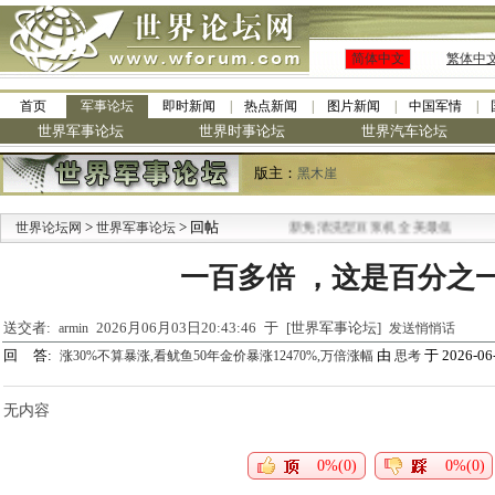
简体中文
繁体中
首页
军事论坛
即时新闻
热点新闻
图片新闻
中国军情
世界军事论坛
世界时事论坛
世界汽车论坛
版主：
黑木崖
>
> 回帖
·
世界论坛网
世界军事论坛
九阳全新免清洗型豆浆机 全美最低
一百多倍 ，这是百分之
送交者:
2026月06月03日20:43:46 于 [世界军事论坛]
armin
发送悄悄话
回 答:
由
于 2026-06-
涨30%不算暴涨,看鱿鱼50年金价暴涨12470%,万倍涨幅
思考
无内容
0%(0)
0%(0)