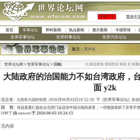
简体中文
繁体中
首页
军事论坛
即时新闻
热点新闻
图片新闻
中国军情
世界军事论坛
世界时事论坛
世界汽车论坛
版主：
黑木崖
>
> 回帖
·
世界论坛网
世界军事论坛
九阳全新免清洗型豆浆机 全美最低
大陆政府的治国能力不如台湾政府，
面 y2k
送交者:
2026月06月03日18:52:50 于 [世界军事论坛]
大国有大国的智慧
发送
回 答:
传这是黄仁勋在台北闭门会议涉中国大陆的录音，一些恨国党听了非常不
由
于 2026-06-03 10:24:15
计时了
eastwest
无内容