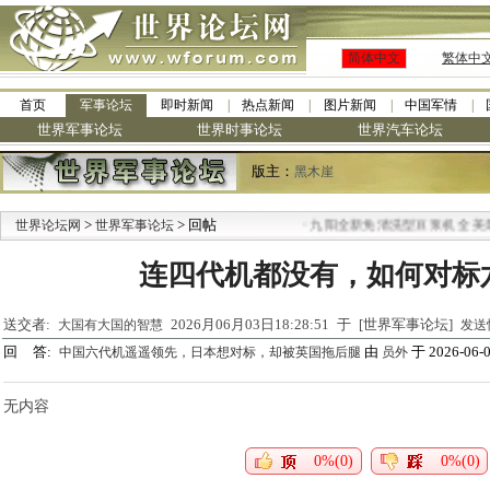
简体中文
繁体中
首页
军事论坛
即时新闻
热点新闻
图片新闻
中国军情
世界军事论坛
世界时事论坛
世界汽车论坛
版主：
黑木崖
>
> 回帖
·
世界论坛网
世界军事论坛
九阳全新免清洗型豆浆机 全美最
连四代机都没有，如何对标
送交者:
2026月06月03日18:28:51 于 [世界军事论坛]
大国有大国的智慧
发送
回 答:
由
于 2026-06-0
中国六代机遥遥领先，日本想对标，却被英国拖后腿
员外
无内容
0%(0)
0%(0)