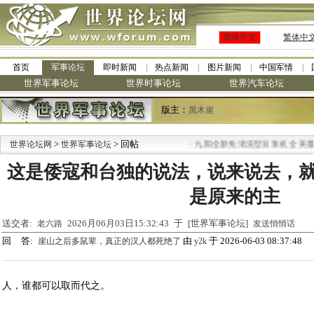
简体中文
繁体中
首页
军事论坛
即时新闻
热点新闻
图片新闻
中国军情
世界军事论坛
世界时事论坛
世界汽车论坛
版主：
黑木崖
>
> 回帖
·
世界论坛网
世界军事论坛
九阳全新免清洗型豆浆机 全美最低
这是倭寇和台独的说法，说来说去，
是原来的主
送交者:
2026月06月03日15:32:43 于 [世界军事论坛]
老六路
发送悄悄话
回 答:
由
于 2026-06-03 08:37:48
崖山之后多鼠辈，真正的汉人都死绝了
y2k
人，谁都可以取而代之。