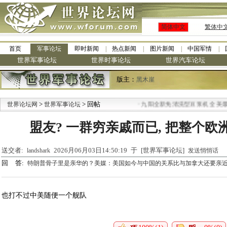
简体中文
繁体中
首页
军事论坛
即时新闻
热点新闻
图片新闻
中国军情
世界军事论坛
世界时事论坛
世界汽车论坛
版主：
黑木崖
>
> 回帖
·
世界论坛网
世界军事论坛
九阳全新免清洗型豆浆机 全美最
盟友? 一群穷亲戚而已, 把整个
送交者:
2026月06月03日14:50:19 于 [世界军事论坛]
landshark
发送悄悄话
回 答:
特朗普骨子里是亲华的？美媒：美国如今与中国的关系比与加拿大还要亲
也打不过中美随便一个舰队