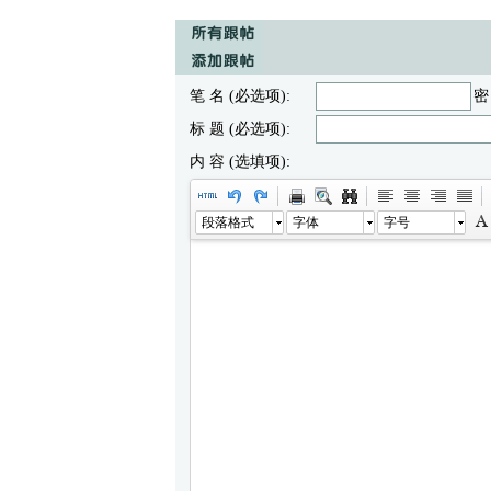
笔 名 (必选项):
密
标 题 (必选项):
内 容 (选填项):
段落格式
字体
字号