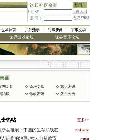
新用户
用户名：
密 码：
忘记密码?
世界体育
户外活动
时事新闻
军事文学
世界游戏论坛
世界音乐论坛
发布新帖
论坛文库
忘记密码
简洁版
修改密码
版主公告
点击热帖
更多>>
战沙盘推演：中国的生存底线在
eastwest
度人制作的油画: 女人们从欧盟
wada