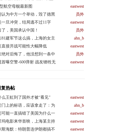
04型航空母舰最新图
eastwest
朗认为中方一个举动，毁了德黑
员外
美一旦冲突，结局逃不过11字
eastwest
口了，美国承认中国！
员外
在81建军节这么搞，上海的女主
ahn_b
美直接开战可能性大幅降低
eastwest
京绝对后悔了，他没想到一条中
员外
视首曝空警-600弹射 战友牺牲无
eastwest
回复热帖
什么王虹到了国外才被“看见”
eastwest
安门上的标语，应该拿走了：为
ahn_b
们可能一直搞错了美国为什么一
eastwest
莱坞电影来华首映，上海某主持
eastwest
尔斯海默：特朗普连伊朗都搞不
eastwest