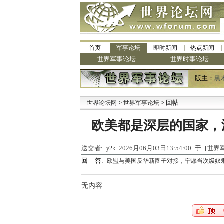
首页
军事论坛
即时新闻
热点新闻
世界军事论坛
世界时事论坛
版主：
黑
>
> 回帖
·
世界论坛网
世界军事论坛
欧美都是深层的国家，
送交者:
2026月06月03日13:54:00 于 [
y2k
回 答:
欧盟与美国反华新圈子对接，宁愿当次级奴
无内容