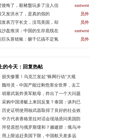
度後悔了，殺豬盤玩多了沒人信
eastwest
煌又发洪水了，是真的假的
员外
国发表万字长文，没骂美国，却
员外
战沙盘推演：中国的生存底线在
eastwest
美巨头算错账：砸千亿搞不定氢
员外
上的今天：回复热帖
:
损失惨重！乌克兰发起“蛛网行动”大规
:
魏玲灵 - 中国产能过剩危害全世界，去工
:
胡塞武装炸美军航母，炸出了一个大问题
:
采购中国潜艇上来回反复？泰国：谈判已
:
历史证明使用核武器取得了良好的社会效
:
中方代表香格里拉对话会现场质问美国防
:
拜登原想与俄罗斯缓和？滕建群：俄乌冲
:
用上限追赶美国下限，中国航天差多远