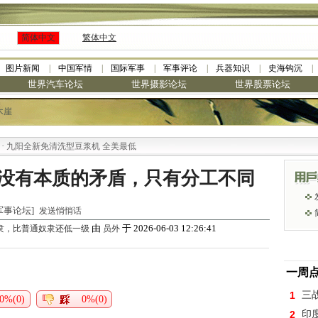
简体中文
繁体中文
图片新闻
中国军情
国际军事
军事评论
兵器知识
史海钩沉
世界汽车论坛
世界摄影论坛
世界股票论坛
木崖
九阳全新免清洗型豆浆机 全美最低
没有本质的矛盾，只有分工不同
世界军事论坛]
发送悄悄话
由
于 2026-06-03 12:26:41
隶，比普通奴隶还低一级
员外
一周
1
三
0%(0)
0%(0)
2
印