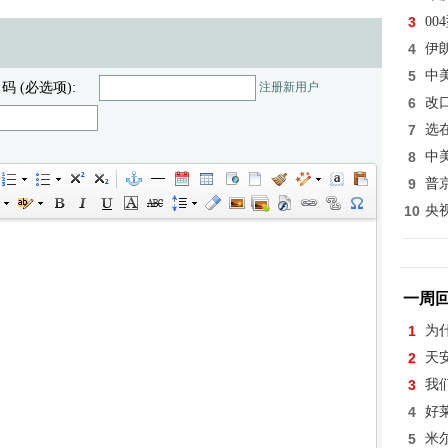
3
0
4
伊
5
中
 码 (必选项):
注册新用户
6
改
7
选
8
中
9
普
10
央
一周
1
为
2
天
3
我
4
好
5
米