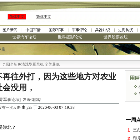
简体中文
繁体中文
图片新闻
中国军情
国际军事
军事评论
兵器知识
史海钩沉
世界汽车论坛
世界摄影论坛
世界股票论坛
木崖
阳全新免清洗型豆浆机 全美最低
不再往外打，因为这些地方对农业
社会没用，
 [世界军事论坛]
发送悄悄话
由
于 2026-06-03 07:19:38
没有一次反击
y2k
一周
是漠北？
1
三
2
印