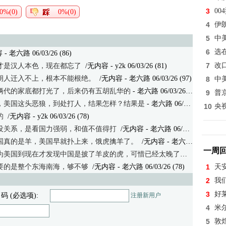
3
0
0%(0)
0%(0)
4
伊
5
中
6
选
 老六路 06/03/26 (86)
7
改
才是汉人本色，现在都忘了
/无内容
- y2k 06/03/26 (81)
胡人迁入不上，根本不能根绝。
/无内容
- 老六路 06/03/26 (97)
8
中
俩代的家底都打光了，后来仍有五胡乱华的
- 老六路 06/03/26 (82)
9
普
，美国这头恶狼，到处打人，结果怎样？结果是
- 老六路 06/03/26 (90)
10
央
的
/无内容
- y2k 06/03/26 (78)
没关系，是看国力强弱，和值不值得打
/无内容
- 老六路 06/03/26 (82)
国真的是羊，美国早就扑上来，饿虎擒羊了。
/无内容
- 老六路 06/03/26 (73)
一周
为美国到现在才发现中国是披了羊皮的虎，可惜已经太晚了。
/无内容
- 老
要的是整个东海南海，够不够
/无内容 - 老六路 06/03/26 (78)
1
天
2
我
3
好
 码 (必选项):
注册新用户
4
米
5
敦