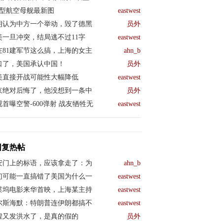
04型航空母舰最新图
eastwest
朗认为中方一个举动，毁了德黑
员外
美一旦冲突，结局逃不过11字
eastwest
在81建军节这么搞，上海的女主
ahn_b
口了，美国承认中国！
员外
美直接开战可能性大幅降低
eastwest
京绝对后悔了，他没想到一条中
员外
视首曝空警-600弹射 战友牺牲无
eastwest
回复热帖
六路 06/03/26 (72)
安门上的标语，应该拿走了：为
ahn_b
们可能一直搞错了美国为什么一
eastwest
莱坞电影来华首映，上海某主持
eastwest
尔斯海默：特朗普连伊朗都搞不
eastwest
煌又发洪水了，是真的假的
员外