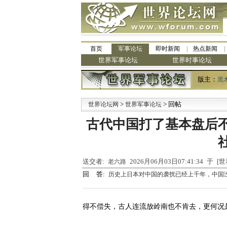
首页
军事论坛
即时新闻
热点新闻
世界军事论坛
世界时事论坛
版主：
黑
>
> 回帖
·
世界论坛网
世界军事论坛
九
古代中国打了基本盘后
送交者:
2026月06月03日07:41:34 于
老六路
回 答:
历史上日本对中国的袭扰已经上千年，中国
得不偿失，古人连流放岭南也不肯去，更何况