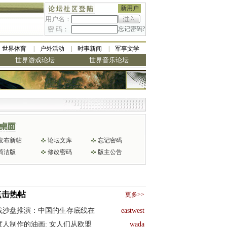
新用户
用户名：
密 码：
忘记密码?
世界体育
户外活动
时事新闻
军事文学
世界游戏论坛
世界音乐论坛
发布新帖
论坛文库
忘记密码
简洁版
修改密码
版主公告
点击热帖
更多>>
战沙盘推演：中国的生存底线在
eastwest
度人制作的油画: 女人们从欧盟
wada