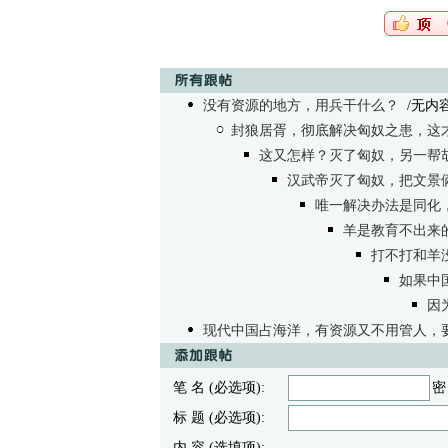
没有资源的地方，用兵干什么？
/无内容 -
封狼居胥，彻底解决匈奴之患，这
这又怎样？灭了匈奴，另一帮
汉武帝灭了匈奴，把文景
唯一解决办法是同化
羊是教育不出来
打不打和羊
如果中
因
现代中国占海洋，有资源又不用管人，
笔 名 (必选项):
密
标 题 (必选项):
内 容 (选填项):