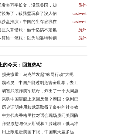
国发表万字长文，没骂美国，却
员外
度後悔了，殺豬盤玩多了沒人信
eastwest
战沙盘推演：中国的生存底线在
eastwest
美巨头算错账：砸千亿搞不定氢
员外
本算错一笔账：以为能靠特种钢
员外
上的今天：回复热帖
:
损失惨重！乌克兰发起“蛛网行动”大规
:
魏玲灵 - 中国产能过剩危害全世界，去工
:
胡塞武装炸美军航母，炸出了一个大问题
:
采购中国潜艇上来回反复？泰国：谈判已
:
历史证明使用核武器取得了良好的社会效
:
中方代表香格里拉对话会现场质问美国防
:
拜登原想与俄罗斯缓和？滕建群：俄乌冲
:
用上限追赶美国下限，中国航天差多远