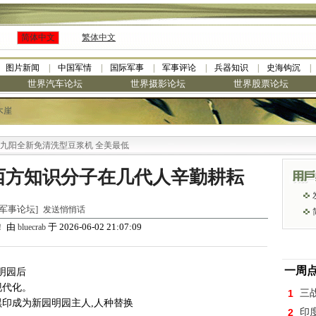
简体中文
繁体中文
图片新闻
中国军情
国际军事
军事评论
兵器知识
史海钩沉
世界汽车论坛
世界摄影论坛
世界股票论坛
木崖
全新免清洗型豆浆机 全美最低
西方知识分子在几代人辛勤耕耘
世界军事论坛]
发送悄悄话
由
于 2026-06-02 21:07:09
！
bluecrab
一周
明园后
现代化。
1
三
黑印成为新园明园主人,人种替换
2
印