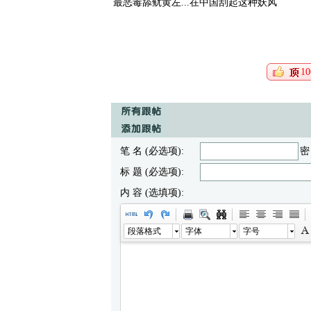
最恶毒舔鱿黄左...在中国刮起这种妖风
10
笔 名 (必选项):
密
标 题 (必选项):
内 容 (选填项):
段落格式
字体
字号