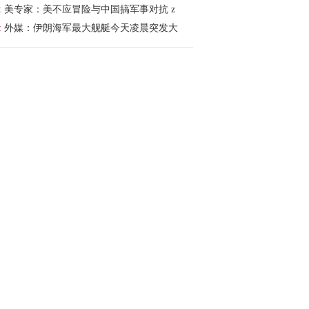
:
美专家：美不应冒险与中国搞军事对抗 z
:
外媒：伊朗海军最大舰艇今天凌晨突发大