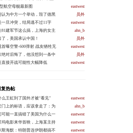
04型航空母舰最新图
eastwest
朗认为中方一个举动，毁了德黑
员外
美一旦冲突，结局逃不过11字
eastwest
在81建军节这么搞，上海的女主
ahn_b
口了，美国承认中国！
员外
视首曝空警-600弹射 战友牺牲无
eastwest
京绝对后悔了，他没想到一条中
员外
美直接开战可能性大幅降低
eastwest
回复热帖
什么王虹到了国外才被“看见”
eastwest
安门上的标语，应该拿走了：为
ahn_b
们可能一直搞错了美国为什么一
eastwest
莱坞电影来华首映，上海某主持
eastwest
尔斯海默：特朗普连伊朗都搞不
eastwest