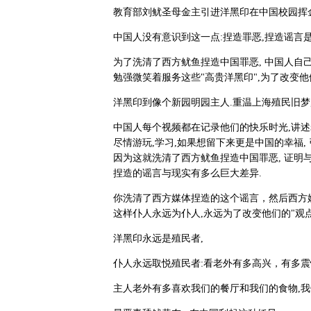
教育部刘鱿圣母金主引进洋黑印在中国校园挥
中国人没有意识到这一点:捏造罪恶,捏造谣言是
为了洗清了西方鱿鱼捏造中国罪恶, 中国人自己
勉强微笑着服务这些"高贵洋黑印",为了改变他们
洋黑印到像个新园明园主人.重温上海殖民旧梦
中国人每个视频都在记录他们的快乐时光,讲述
尽情游玩,学习,如果想留下来更是中国的幸福
因为这就洗清了西方鱿鱼捏造中国罪恶, 证明
捏造的谣言与现实有多么巨大差异.
你洗清了西方媒体捏造的这个谣言，然后西方媒体
这样仆人永远为仆人,永远为了改变他们的"观点
洋黑印永远是殖民者,
仆人永远取悦殖民者:看老外有多高兴，有多震惊..
主人老外有多喜欢我们的餐厅和我们的食物,我们