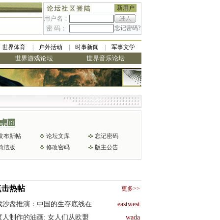
新用户
用户名：
密 码：
忘记密码?
世界体育
户外活动
时事新闻
军事文学
世界游戏论坛
世界音乐论坛
发布新帖
论坛文库
忘记密码
简洁版
修改密码
版主公告
点击热帖
更多>>
战沙盘推演：中国的生存底线在
eastwest
度人制作的油画: 女人们从欧盟
wada