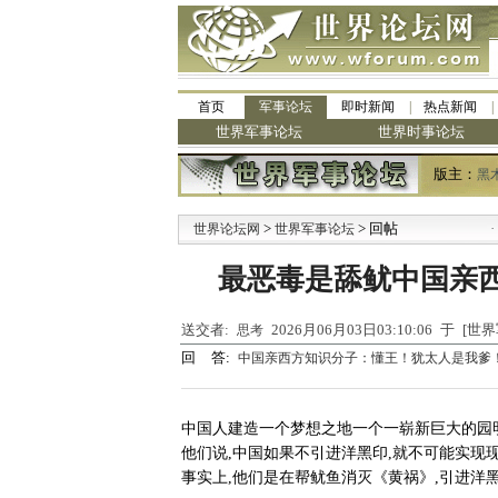
首页
军事论坛
即时新闻
热点新闻
世界军事论坛
世界时事论坛
版主：
黑
>
> 回帖
·
世界论坛网
世界军事论坛
九阳
最恶毒是舔鱿中国亲
送交者:
2026月06月03日03:10:06 于 [
思考
回 答:
中国亲西方知识分子：懂王！犹太人是我爹
中国人建造一个梦想之地一个一崭新巨大的园
他们说,中国如果不引进洋黑印,就不可能实现
事实上,他们是在帮鱿鱼消灭《黄祸》,引进洋