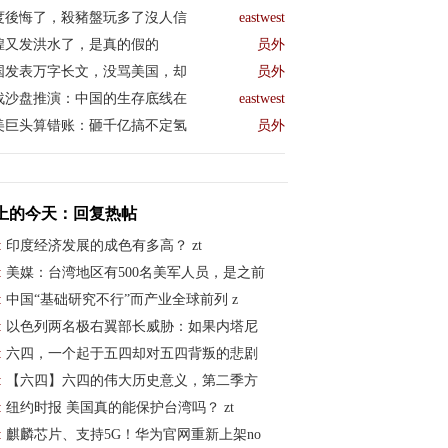
度後悔了，殺豬盤玩多了沒人信
eastwest
煌又发洪水了，是真的假的
员外
国发表万字长文，没骂美国，却
员外
战沙盘推演：中国的生存底线在
eastwest
美巨头算错账：砸千亿搞不定氢
员外
上的今天：回复热帖
:
印度经济发展的成色有多高？ zt
:
美媒：台湾地区有500名美军人员，是之前
:
中国“基础研究不行”而产业全球前列 z
:
以色列两名极右翼部长威胁：如果内塔尼
:
六四，一个起于五四却对五四背叛的悲剧
:
【六四】六四的伟大历史意义，第二季方
:
纽约时报 美国真的能保护台湾吗？ zt
:
麒麟芯片、支持5G！华为官网重新上架no