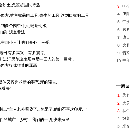
金如土,免签超国民待遇
3
0
4
伊
西方,鱿鱼收获的工具,寄生的工具,达到目标的工具
5
中
到像个园中仆人,端茶倒水,
6
选
的"观点看法".
7
改
,中国仆人让他们开心，享受,
8
央
老外有多高兴，有多震惊,
9
普
, 引进洋黑印建定居点是中国人的第一目标，
10
中
与西方媒体捏造的罪恶,
又捏造的新的罪恶,新的谣言....
一周
看法".
1
为
2
天
."主人老外看傻了:,,惊呆了,他们不喜欢印度..."
3
我
4
好
的城市，乡村，我们的一切,快来殖民...
5
米