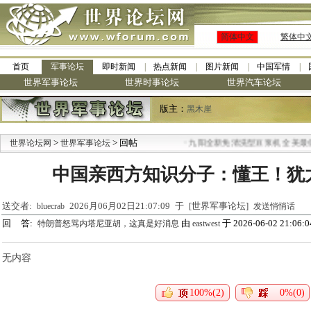
简体中文
繁体中
首页
军事论坛
即时新闻
热点新闻
图片新闻
中国军情
世界军事论坛
世界时事论坛
世界汽车论坛
版主：
黑木崖
>
> 回帖
·
世界论坛网
世界军事论坛
九阳全新免清洗型豆浆机 全美最低
中国亲西方知识分子：懂王！犹
送交者:
2026月06月02日21:07:09 于 [世界军事论坛]
bluecrab
发送悄悄话
回 答:
由
于 2026-06-02 21:06:0
特朗普怒骂内塔尼亚胡，这真是好消息
eastwest
无内容
100%(2)
0%(0)