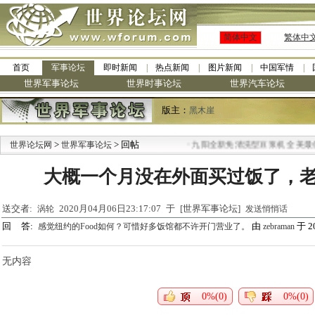
简体中文
繁体中
首页
军事论坛
即时新闻
热点新闻
图片新闻
中国军情
世界军事论坛
世界时事论坛
世界汽车论坛
版主：
黑木崖
>
> 回帖
·
世界论坛网
世界军事论坛
九阳全新免清洗型豆浆机 全美最低
大概一个月没在外面买过饭了，
送交者:
2020月04月06日23:17:07 于 [世界军事论坛]
涡轮
发送悄悄话
回 答:
由
于 20
感觉纽约的Food如何？可惜好多饭馆都不许开门营业了。
zebraman
无内容
0%(0)
0%(0)