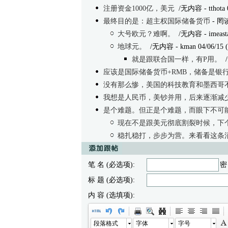
注册资金1000亿，美元
/无内容
- tthota
最终目的是：超主权国际储备货币
- 罔谈
大号欧元？难啊。
/无内容
- imeast
地球元。
/无内容
- kman 04/06/15 
就是跟联合国一样，有P用。
应该是国际储备货币+RMB，储备是银
没有那么惨，美国的科技教育和墨西哥
我想是人民币，美钞并用，后来逐渐减
是个难题。但正是个难题，而眼下不可
现在不是跟美元彻底割裂时候，下
稳扎稳打，步步为营。来看看这条消
笔 名 (必选项):
密
标 题 (必选项):
内 容 (选填项):
段落格式
字体
字号