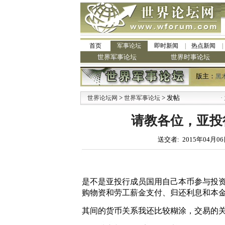
首页
军事论坛
即时新闻
热点新闻
世界军事论坛
世界时事论坛
版主：
黑
>
> 发帖
·
世界论坛网
世界军事论坛
九阳
请教各位，亚投
送交者: 2015年04月06
是不是亚投行成员
国用自己本币参与投
购物资和劳工薪金
支付、归还利息和本
其间的货币关系我还比较糊涂，交易的