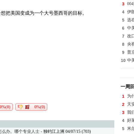
3
0
4
伊
合
想把
美国变
成为一个大号墨西哥的目标
。
5
选
6
中
7
改
8
央
9
普
10
中
一周
1
为
2
天
0%(0)
0%(0)
3
我
4
好
5
米
$怎么办。哪个专业人士
- 独钓江上洲 04/07/15 (703)