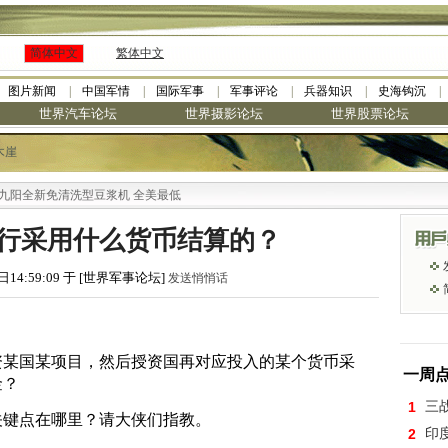
简体中文
繁体中文
图片新闻
中国军情
国际军事
军事评论
兵器知识
史海钩沉
世界汽车论坛
世界摄影论坛
世界股票论坛
木崖
全新免清洗型豆浆机 全美最低
行采用什么货币结算的？
日14:59:09 于 [世界军事论坛]
发送悄悄话
资某国某项目
，然后授
资国再
对应
投
入的某个
货币采
一周
金
？
1
三
关键点在哪里？
请大侠们指教。
2
印