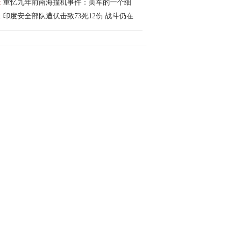
:
重忆九年前南海撞机事件：美军的一个细
:
印度安全部队遭伏击致73死12伤 战斗仍在