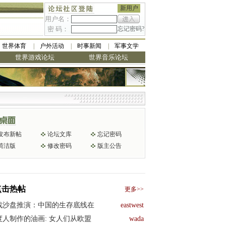
新用户
用户名：
密 码：
忘记密码?
世界体育
户外活动
时事新闻
军事文学
世界游戏论坛
世界音乐论坛
发布新帖
论坛文库
忘记密码
简洁版
修改密码
版主公告
点击热帖
更多>>
战沙盘推演：中国的生存底线在
eastwest
度人制作的油画: 女人们从欧盟
wada