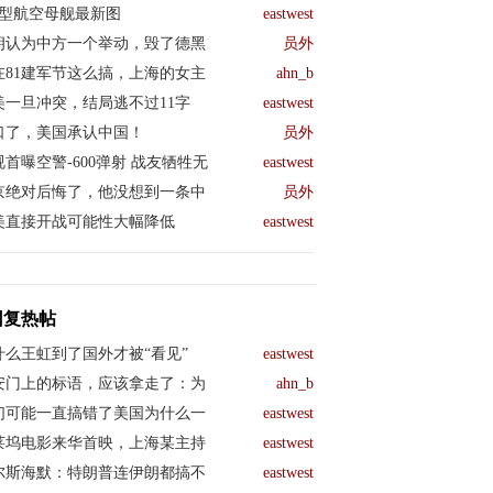
04型航空母舰最新图
eastwest
朗认为中方一个举动，毁了德黑
员外
在81建军节这么搞，上海的女主
ahn_b
美一旦冲突，结局逃不过11字
eastwest
口了，美国承认中国！
员外
视首曝空警-600弹射 战友牺牲无
eastwest
京绝对后悔了，他没想到一条中
员外
美直接开战可能性大幅降低
eastwest
回复热帖
什么王虹到了国外才被“看见”
eastwest
安门上的标语，应该拿走了：为
ahn_b
们可能一直搞错了美国为什么一
eastwest
莱坞电影来华首映，上海某主持
eastwest
尔斯海默：特朗普连伊朗都搞不
eastwest