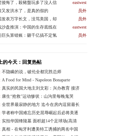
度後悔了，殺豬盤玩多了沒人信
eastwest
煌又发洪水了，是真的假的
员外
国发表万字长文，没骂美国，却
员外
战沙盘推演：中国的生存底线在
eastwest
美巨头算错账：砸千亿搞不定氢
员外
上的今天：回复热帖
:
不隐瞒的说，破伦全都完胜总师
:
A Food for Mind - Napoleon Bonaparte
:
真实的民国大地主刘文彩：兴办教育 接济
:
康生“抢救”运动惨状：山沟里每晚鬼哭
:
全世界最寂静的地方 迄今在房内逗留最长
:
学者称中国难忘历史屈辱崛起后必将美逐
:
实拍华国锋陵墓 面积超14个足球场(高清
:
真相 - 在匈牙利遭美特工诱捕的两名中国