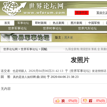
简体中文
繁体中
首页
军事论坛
即时新闻
热点新闻
图片新闻
中国军情
世界军事论坛
世界时事论坛
世界汽车论坛
版主：
黑木崖
>
> 回帖
·
世界论坛网
世界军事论坛
九阳全新免清洗型豆浆机 全美最低
发照片
送交者:
2020月04月06日21:42:13 于 [世界军事论坛]
也是明眼人
发送悄悄话
回 答:
由
于 2020-04-06 21:38:23
真的是游人如织啊
涡轮
无内容
0%(0)
0%(0)