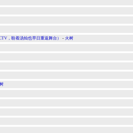
CTV，盼着汤灿也早日重返舞台）
-
火树
树