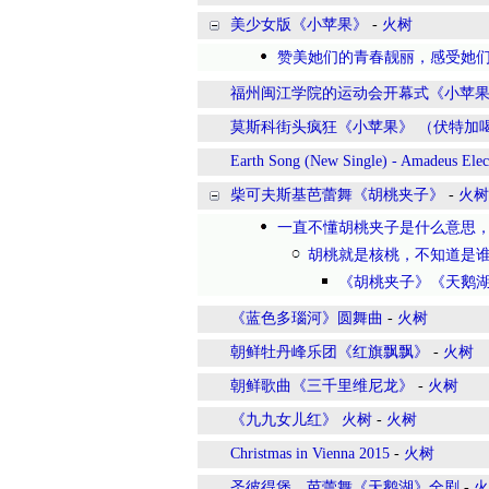
美少女版《小苹果》
-
火树
赞美她们的青春靓丽，感受她
福州闽江学院的运动会开幕式《小苹
莫斯科街头疯狂《小苹果》 （伏特加
Earth Song (New Single) - Amadeus Elect
柴可夫斯基芭蕾舞《胡桃夹子》
-
火树
一直不懂胡桃夹子是什么意思，直到看
胡桃就是核桃，不知道是
《胡桃夹子》《天鹅
《蓝色多瑙河》圆舞曲
-
火树
朝鲜牡丹峰乐团《红旗飘飘》
-
火树
朝鲜歌曲《三千里维尼龙》
-
火树
《九九女儿红》 火树
-
火树
Christmas in Vienna 2015
-
火树
圣彼得堡，芭蕾舞《天鹅湖》全剧
-
火