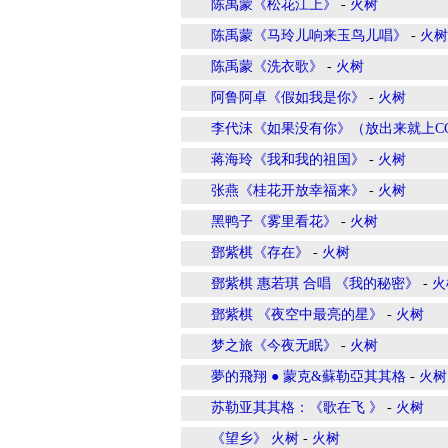
陈禹蒙《松花江上》
-
火树
陈禹蒙《马玲儿响来玉鸟儿唱》
-
火树
陈禹蒙《洗衣歌》
-
火树
阿鲁阿卓《假如我是你》
-
火树
李代沫《如果没有你》（放出来就上C
蒋海玲《我和我的祖国》
-
火树
张燕《桂花开放幸福来》
-
火树
黑鸭子《雾里看花》
-
火树
鄧紫棋《存在》
-
火树
鄧紫棋 惠若琪 合唱 《我的秘密》
-
火
鄧紫棋 《夜空中最亮的星》
-
火树
梦之旅《今夜无眠》
-
火树
夢的飛翔 ● 蒙克&蘇勒亞其其格
-
火树
苏勒亚其其格：《歌在飞 》
-
火树
《望乡》 火树
-
火树