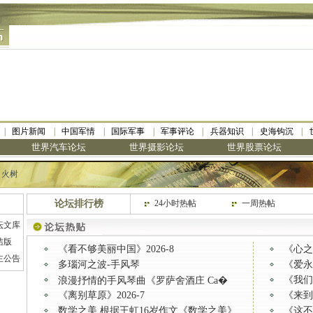
图片新闻
中国军情
国际军事
军事评论
兵器知识
史海钩沉
世界汽车论坛
世界摄影论坛
世界股票论坛
：
火树
论坛排行榜
24小时热帖
一周热帖
坛文库
洁版
《看不够美丽中国》2026-8
《心之所
主公告
多瑙河之波-手风琴
《爱永在
《我们
浪漫抒情的手风琴曲《罗萨舍酒庄 Ca�
《离别草原》2026-7
《来到
数学之美 根据王虹16岁作文《数学之美》
《这不