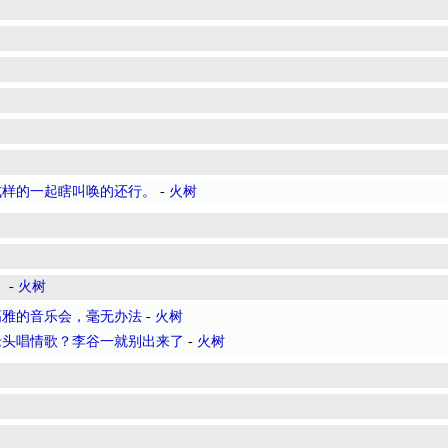
式样的一起瞎叫唤的还行。
-
火树
》
-
火树
高雅的音乐会，毫无办法
-
火树
老头唱情歌？李谷一就别出来了
-
火树