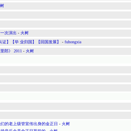
树
后一次演出
-
火树
全套认证】【毕 业归国】【回国发展】
-
fuhongxia
郎》 2011
-
火树
他们的老上级管宣传出身的金正日
-
火树