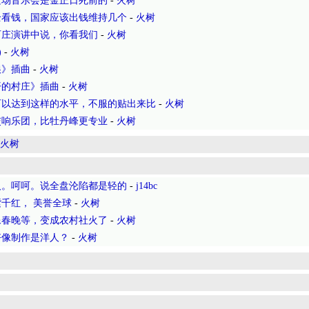
这场音乐会是金正日死前的
-
火树
全看钱，国家应该出钱维持几个
-
火树
石庄演讲中说，你看我们
-
火树
)
-
火树
娘》插曲
-
火树
开的村庄》插曲
-
火树
可以达到这样的水平，不服的贴出来比
-
火树
交响乐团，比牡丹峰更专业
-
火树
火树
人。呵呵。说全盘沦陷都是轻的
-
j14bc
千红， 美誉全球
-
火树
像春晚等，变成农村社火了
-
火树
好像制作是洋人？
-
火树