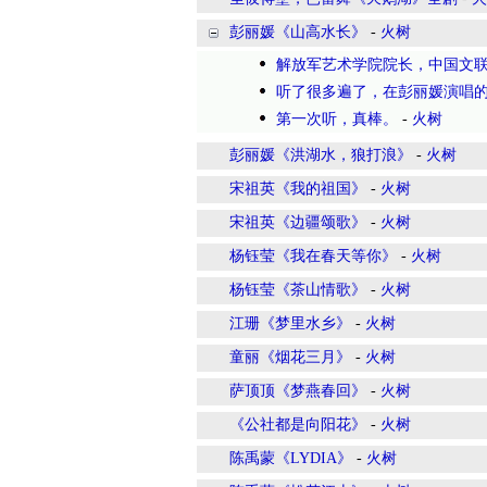
彭丽媛《山高水长》
-
火树
解放军艺术学院院长，中国文
听了很多遍了，在彭丽媛演唱
第一次听，真棒。
-
火树
彭丽媛《洪湖水，狼打浪》
-
火树
宋祖英《我的祖国》
-
火树
宋祖英《边疆颂歌》
-
火树
杨钰莹《我在春天等你》
-
火树
杨钰莹《茶山情歌》
-
火树
江珊《梦里水乡》
-
火树
童丽《烟花三月》
-
火树
萨顶顶《梦燕春回》
-
火树
《公社都是向阳花》
-
火树
陈禹蒙《LYDIA》
-
火树