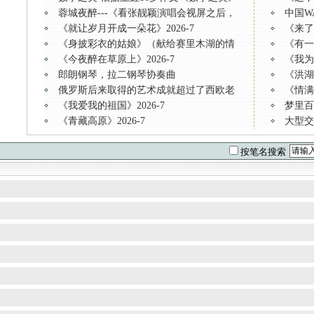
蓉城夜醉---《看张靓颖演唱会视屏之后，
中国WA
《就让岁月开成一朵花》2026-7
《来了不
《身披彩衣的姑娘》（献给赛里木湖的情
《有一
《今夜醉在草原上》2026-7
《我为你
郎朗钢琴，拉二钢琴协奏曲
《洪湖
俄罗斯后来取得的艺术成就超过了西欧老
《情满山
《我爱我的祖国》2026-7
梦里百
《青藏高原》2026-7
大型交
按笔名搜索