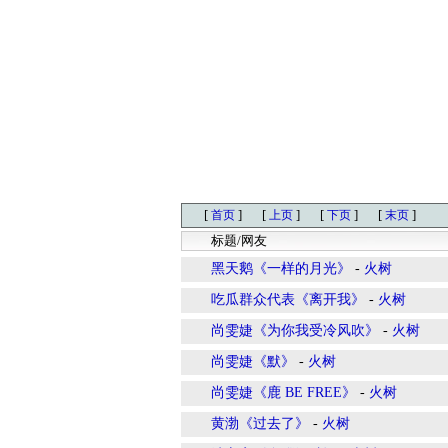
[
]
[
]
[
]
[
]
首页
上页
下页
末页
标题/网友
黑天鹅《一样的月光》
-
火树
吃瓜群众代表《离开我》
-
火树
尚雯婕《为你我受冷风吹》
-
火树
尚雯婕《默》
-
火树
尚雯婕《鹿 BE FREE》
-
火树
黄渤《过去了》
-
火树