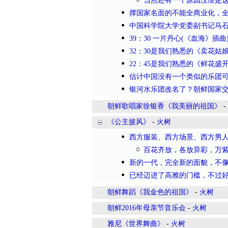
当然还有一个原因没准是
撑国家名面的不能全商业化，
中国科学院大学党委副书记马
39：30 一片丹心(《血海》插曲
32：30是我们熟悉的《卖花姑
22：45是我们熟悉的《鲜花盛
估计中国没有一个类似的乐团
银河水乐团改名了？朝鲜国家
朝鲜歌唱家徐银香《我美丽的祖国》
-
《公主披风》
-
火树
西方服装、西方场景、西方男
百花齐放，各放异彩，万紫
新的一代，完全新的面貌，不
已经迈进了高雅的门槛，不过
朝鲜舞蹈《我金色的祖国》
-
火树
朝鲜2016年母亲节音乐会
-
火树
雅尼《世界舞曲》
-
火树