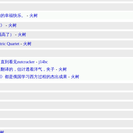
们的幸福快乐。
-
火树
果》
-
火树
喝高了）
-
火树
ric Quartet
-
火树
见nutcracker
-
j14bc
谁翻译的，估计透着洋气，夹子
-
火树
湖》都是俄国学习西方过程的杰出成果
-
火树
树