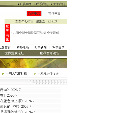
广告服务
联系我们
关于我们
简体中文
繁体中文
2026年8月7日
星期五
9:35:04
世
界
·
九阳全新免清洗型豆浆机 全美最低
商
讯
世界体育
户外活动
时事新闻
军事文学
世界游戏论坛
世界音乐论坛
一周人气排行榜
一周灌水排行榜
向》2026-7
》2026-7
在蓝色海上漂》2026 7
遥远的地方》2026-7
是遥远的地方》2026-7