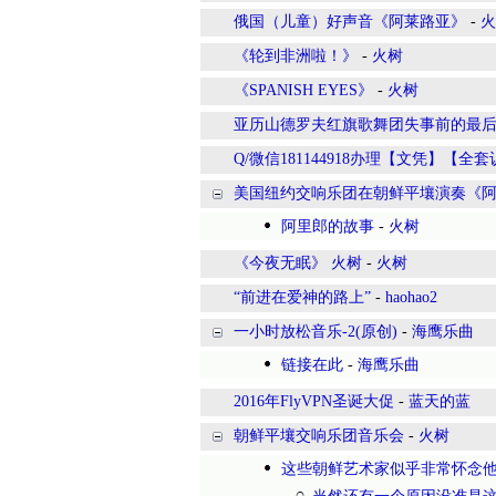
俄国（儿童）好声音《阿莱路亚》
-
火
《轮到非洲啦！》
-
火树
《SPANISH EYES》
-
火树
亚历山德罗夫红旗歌舞团失事前的最
Q/微信181144918办理【文凭】【
美国纽约交响乐团在朝鲜平壤演奏《阿里
阿里郎的故事
-
火树
《今夜无眠》 火树
-
火树
“前进在爱神的路上”
-
haohao2
一小时放松音乐-2(原创)
-
海鹰乐曲
链接在此
-
海鹰乐曲
2016年FlyVPN圣诞大促
-
蓝天的蓝
朝鲜平壤交响乐团音乐会
-
火树
这些朝鲜艺术家似乎非常怀念