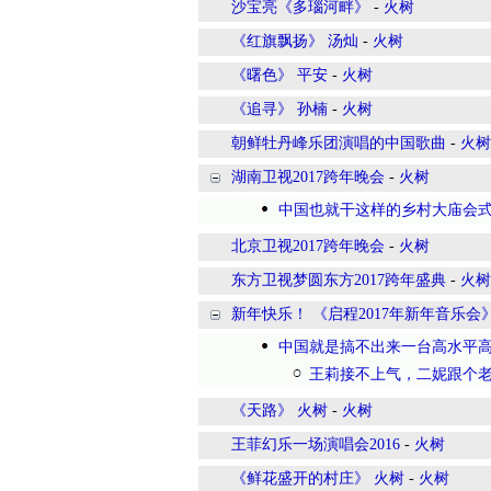
沙宝亮《多瑙河畔》
-
火树
《红旗飘扬》 汤灿
-
火树
《曙色》 平安
-
火树
《追寻》 孙楠
-
火树
朝鲜牡丹峰乐团演唱的中国歌曲
-
火树
湖南卫视2017跨年晚会
-
火树
中国也就干这样的乡村大庙会
北京卫视2017跨年晚会
-
火树
东方卫视梦圆东方2017跨年盛典
-
火树
新年快乐！ 《启程2017年新年音乐会
中国就是搞不出来一台高水平
王莉接不上气，二妮跟个
《天路》 火树
-
火树
王菲幻乐一场演唱会2016
-
火树
《鲜花盛开的村庄》 火树
-
火树