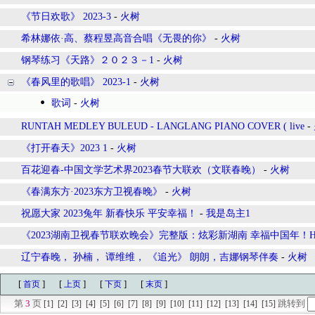
《节日欢歌》 2023-3
-
火树
希林娜依·高、蔡程昱高音合唱《无畏的你》
-
火树
钢琴练习《天路》２０２３－1
-
火树
《春风里的歌唱》 2023-1
-
火树
歌词
-
火树
RUNTAH MEDLEY BULEUD - LANGLANG PIANO COVER ( live
-
《打开春天》2023 1
-
火树
百花迎春-中国文学艺术界2023春节大联欢（文联春晚）
-
火树
《春满东方·2023东方卫视春晚》
-
火树
祝愿大家 2023兔年 新春快乐 平安幸福！
-
我是岛主1
《2023湖南卫视春节联欢晚会》完整版：炫彩新湖南 幸福中国年！Hunan T
辽宁春晚， 孙楠， 谭维维， 《追光》 朗朗，吉娜钢琴伴奏
-
火树
[
]
[
]
[
]
[
]
首页
上页
下页
末页
第
3
页
跳转到
[1]
[2]
[3]
[4]
[5]
[6]
[7]
[8]
[9]
[10]
[11]
[12]
[13]
[14]
[15]