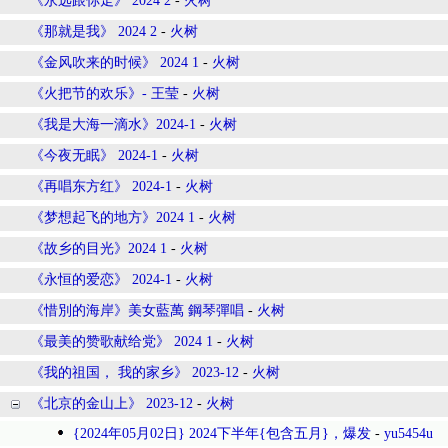
《永远跟你走》 2024 2
-
火树
《那就是我》 2024 2
-
火树
《金风吹来的时候》 2024 1
-
火树
《火把节的欢乐》- 王莹
-
火树
《我是大海一滴水》2024-1
-
火树
《今夜无眠》 2024-1
-
火树
《再唱东方红》 2024-1
-
火树
《梦想起飞的地方》2024 1
-
火树
《故乡的目光》2024 1
-
火树
《永恒的爱恋》 2024-1
-
火树
《惜別的海岸》美女藍萬 鋼琴彈唱
-
火树
《最美的赞歌献给党》 2024 1
-
火树
《我的祖国， 我的家乡》 2023-12
-
火树
《北京的金山上》 2023-12
-
火树
{2024年05月02日} 2024下半年{包含五月}，爆发
-
yu5454u