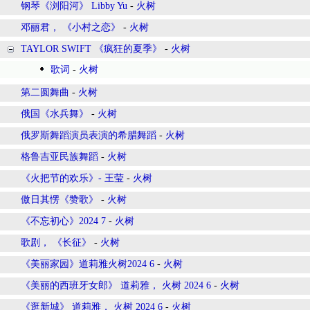
钢琴《浏阳河》 Libby Yu
-
火树
邓丽君， 《小村之恋》
-
火树
TAYLOR SWIFT 《疯狂的夏季》
-
火树
歌词
-
火树
第二圆舞曲
-
火树
俄国《水兵舞》
-
火树
俄罗斯舞蹈演员表演的希腊舞蹈
-
火树
格鲁吉亚民族舞蹈
-
火树
《火把节的欢乐》- 王莹
-
火树
傲日其愣《赞歌》
-
火树
《不忘初心》2024 7
-
火树
歌剧， 《长征》
-
火树
《美丽家园》道莉雅火树2024 6
-
火树
《美丽的西班牙女郎》 道莉雅， 火树 2024 6
-
火树
《逛新城》 道莉雅， 火树 2024 6
-
火树