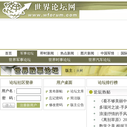
首页
军事论坛
即时新闻
热点新闻
图片新闻
中国军情
国
世界军事论坛
世界时事论坛
世界汽车论坛
版主：
火树
论坛社区登录
用户桌面
论坛排行榜
用户名：
发布新帖
论坛文库
密
码：
忘记密码
简洁版
《看不够美丽中国
修改密码
版主公告
注册新用户
多瑙河之波-手
浪漫抒情的手风
《离别草原》202
数学之美 根据