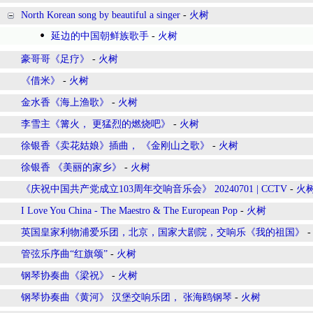
North Korean song by beautiful a singer
-
火树
延边的中国朝鲜族歌手
-
火树
豪哥哥《足疗》
-
火树
《借米》
-
火树
金水香《海上渔歌》
-
火树
李雪主《篝火， 更猛烈的燃烧吧》
-
火树
徐银香《卖花姑娘》插曲， 《金刚山之歌》
-
火树
徐银香 《美丽的家乡》
-
火树
《庆祝中国共产党成立103周年交响音乐会》 20240701 | CCTV
-
火
I Love You China - The Maestro & The European Pop
-
火树
英国皇家利物浦爱乐团，北京，国家大剧院，交响乐《我的祖国》
管弦乐序曲“红旗颂”
-
火树
钢琴协奏曲《梁祝》
-
火树
钢琴协奏曲《黄河》 汉堡交响乐团， 张海鸥钢琴
-
火树