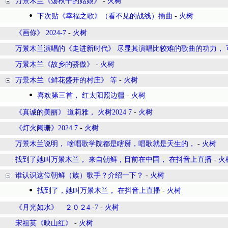
万景木兰《荡秋千的姑娘》
-
火树
下次贴《幸福之歌》（看不见的战线）插曲
-
火树
《画你》 2024-7
-
火树
万景木兰演唱的《走进新时代》 尽显其演唱比较难的歌曲的功力， 
万景木兰《故乡的骄傲》
-
火树
万景木兰《鲜花盛开的村庄》 等
-
火树
喜欢第三首， 红太阳照边疆
-
火树
《真诚的美丽》 道莉雅， 火树2024 7
-
火树
《灯火阑珊》2024 7
-
火树
万景木兰说明， 啥唱歌学院都是瞎掰，唱歌就是天生的，
-
火树
找到了她叫万景木兰， 来自朝鲜，目前在中国， 在抖音上直播
-
火
谁认识这位朝鲜（族）歌手？介绍一下？
-
火树
找到了，她叫万景木兰， 在抖音上直播
-
火树
《月光如水》 ２０２4 -7
-
火树
宋祖英《映山红》
-
火树