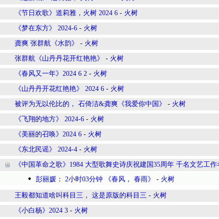
《节日欢歌》道莉雅，火树 2024 6
-
火树
《梦在东方》 2024-6
-
火树
龚爽 张群航《水韵》
-
火树
张群航《山丹丹花开红艳艳》
-
火树
《春风又一年》2024 6 2
-
火树
《山丹丹开花红艳艳》 2024 6
-
火树
被评为无以伦比的， 石倚洁&龚爽《我爱你中国》
-
火树
《飞翔的地方》 2024-6
-
火树
《美丽的召唤》2024 6
-
火树
《东北民谣》 2024-4
-
火树
《中国革命之歌》1984 大型歌舞史诗庆祝建国35周年 千名文艺工作
彭丽媛： 2小时03分钟 《春风， 春雨》
-
火树
王毅都知道啥叫科目三， 这是原版的科目三
-
火树
《小白杨》2024 3
-
火树