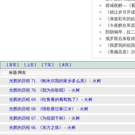
蓉城夜醉---
《就让岁月开成一
《身披彩衣的姑
《今夜醉在草原上
郎朗钢琴，拉二
俄罗斯后来取得
《我爱我的祖国》2
《青藏高原》202
[
]
[
]
[
]
[
]
首页
上页
下页
末页
标题/网友
光辉的历程 71. 《帕米尔我的家乡多么美》
-
火树
光辉的历程 70. 《我为你歌唱》
-
火树
光辉的历程 69. 《吐鲁番的葡萄熟了》
-
火树
光辉的历程 68. 《情歌赛过春江水》
-
火树
光辉的历程 67. 《为祖国干杯》
-
火树
光辉的历程 66. 《东方之珠》
-
火树