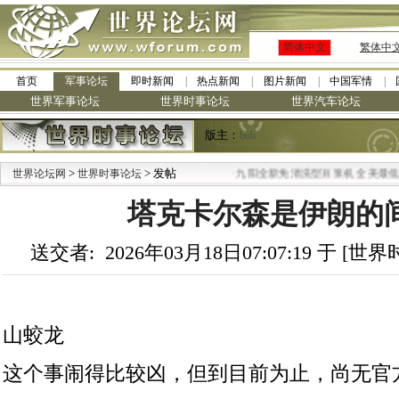
简体中文
繁体中
首页
军事论坛
即时新闻
热点新闻
图片新闻
中国军情
世界军事论坛
世界时事论坛
世界汽车论坛
版主：
bob
>
> 发帖
·
世界论坛网
世界时事论坛
九阳全新免清洗型豆浆机 全美最低
塔克卡尔森是伊朗的
送交者: 2026年03月18日07:07:19 于 [
山蛟龙
这个事闹得比较凶，但到目前为止，尚无官